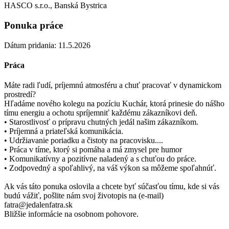
HASCO s.r.o., Banská Bystrica
Ponuka práce
Dátum pridania: 11.5.2026
Práca
Máte radi ľudí, príjemnú atmosféru a chuť pracovať v dynamickom
prostredí?
Hľadáme nového kolegu na pozíciu Kuchár, ktorá prinesie do nášho
tímu energiu a ochotu spríjemniť každému zákazníkovi deň.
• Starostlivosť o prípravu chutných jedál našim zákazníkom.
• Príjemná a priateľská komunikácia.
• Udržiavanie poriadku a čistoty na pracovisku....
• Práca v tíme, ktorý si pomáha a má zmysel pre humor
• Komunikatívny a pozitívne naladený a s chuťou do práce.
• Zodpovedný a spoľahlivý, na váš výkon sa môžeme spoľahnúť.
Ak vás táto ponuka oslovila a chcete byť súčasťou tímu, kde si vás
budú vážiť, pošlite nám svoj životopis na (e-mail)
fatra@jedalenfatra.sk
Bližšie informácie na osobnom pohovore.