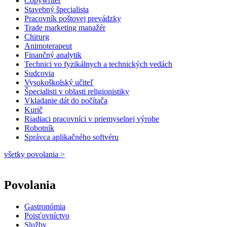
Copywriter
Stavebný špecialista
Pracovník poštovej prevádzky
Trade marketing manažér
Chirurg
Animoterapeut
Finančný analytik
Technici vo fyzikálnych a technických vedách
Sudcovia
Vysokoškolský učiteľ
Špecialisti v oblasti religionistiky
Vkladanie dát do počítača
Kurič
Riadiaci pracovníci v priemyselnej výrobe
Robotník
Správca aplikačného softvéru
všetky povolania >
Povolania
Gastronómia
Poisťovníctvo
Služby