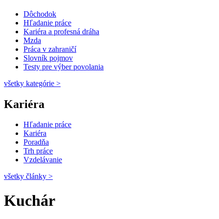
Dôchodok
Hľadanie práce
Kariéra a profesná dráha
Mzda
Práca v zahraničí
Slovník pojmov
Testy pre výber povolania
všetky kategórie
>
Kariéra
Hľadanie práce
Kariéra
Poradňa
Trh práce
Vzdelávanie
všetky články
>
Kuchár