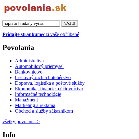
Pridajte stránku
medzi vaše obľúbené
Povolania
Administratíva
Automobilový priemysel
Bankovníctvo
Cestovný ruch a hoteliérstvo
Doprava, logistika a poštové služby
Ekonomika, financie a účtovníctvo
Informačné technológie
Manažment
Marketing a reklama
Obchod a služby zákazníkom
všetky povolania
>
Info