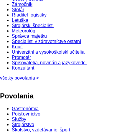
Zámočník
Stolár
Riaditeľ logistiky
Letuška
Strojárski špecialisti
Meteorológ
Správca majetku
Špecialisti v zdravotníctve ostatní
Kouč
Univerzitní a vysokoškolskí učitelia
Promotér
Spisovatelia, novinári a jazykovedci
Konzultant
všetky povolania >
Povolania
Gastronómia
Poisťovníctvo
Služby
Strojárstvo
Školstvo, vzdelávanie, šport