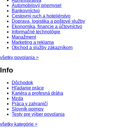
Administratíva
Automobilový priemysel
Bankovníctvo
Cestovný ruch a hoteliérstvo
Doprava, logistika a poštové služby
Ekonomika, financie a účtovníctvo
Informačné technológie
Manažment
Marketing a reklama
Obchod a služby zákazníkom
všetky povolania
>
Info
Dôchodok
Hľadanie práce
Kariéra a profesná dráha
Mzda
Práca v zahraničí
Slovník pojmov
Testy pre výber povolania
všetky kategórie
>