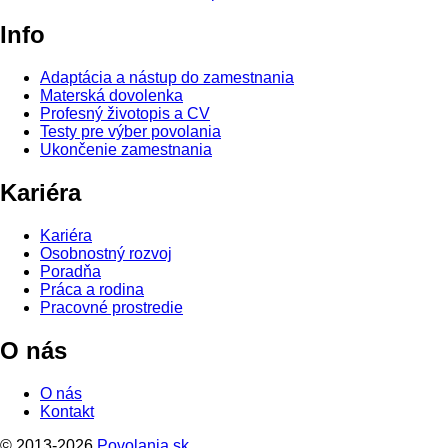
Info
Adaptácia a nástup do zamestnania
Materská dovolenka
Profesný životopis a CV
Testy pre výber povolania
Ukončenie zamestnania
Kariéra
Kariéra
Osobnostný rozvoj
Poradňa
Práca a rodina
Pracovné prostredie
O nás
O nás
Kontakt
© 2013-2026
Povolania.sk