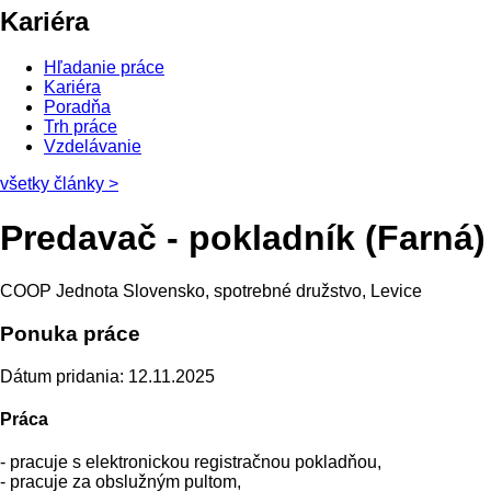
Kariéra
Hľadanie práce
Kariéra
Poradňa
Trh práce
Vzdelávanie
všetky články
>
Predavač - pokladník (Farná)
COOP Jednota Slovensko, spotrebné družstvo, Levice
Ponuka práce
Dátum pridania: 12.11.2025
Práca
- pracuje s elektronickou registračnou pokladňou,
- pracuje za obslužným pultom,