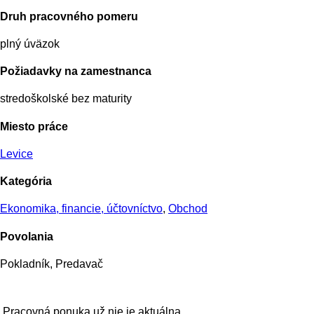
Druh pracovného pomeru
plný úväzok
Požiadavky na zamestnanca
stredoškolské bez maturity
Miesto práce
Levice
Kategória
Ekonomika, financie, účtovníctvo
,
Obchod
Povolania
Pokladník, Predavač
Pracovná ponuka už nie je aktuálna