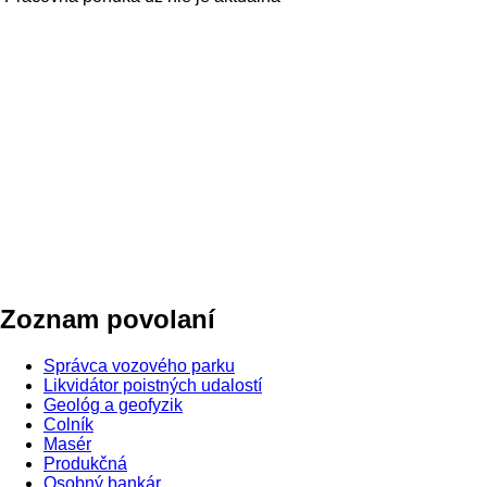
Zoznam povolaní
Správca vozového parku
Likvidátor poistných udalostí
Geológ a geofyzik
Colník
Masér
Produkčná
Osobný bankár