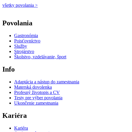
všetky povolania >
Povolania
Gastronómia
Poisťovníctvo
Služby
Strojárstvo
Školstvo, vzdelávanie, šport
Info
Adaptácia a nástup do zamestnania
Materská dovolenka
Profesný životopis a CV
Testy pre výber povolania
Ukončenie zamestnania
Kariéra
Kariéra