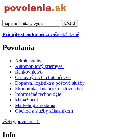
Pridajte stránku
medzi vaše obľúbené
Povolania
Administratíva
Automobilový priemysel
Bankovníctvo
Cestovný ruch a hoteliérstvo
Doprava, logistika a poštové služby
Ekonomika, financie a účtovníctvo
Informačné technológie
Manažment
Marketing a reklama
Obchod a služby zákazníkom
všetky povolania
>
Info