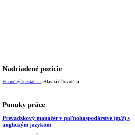
Nadriadené pozície
Finančný špecialista
, Hlavná účtovníčka
Ponuky práce
Prevádzkový manažér v poľnohospodárstve (m/ž) s
anglickým jazykom