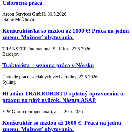
Celoročná práca
Areon Services GmbH, 30.5.2026
okolie Mníchova
Konštruktér/ka so mzdou až 1600 €! Práca na jednu
zmenu. Možnosť ubytovania.
TRANSFER International Staff k.s., 27.5.2026
Bardejov
Traktorista – sezónna práca v Nórsku
Ústredie práce, sociálnych vecí a rodiny, 22.5.2026
Sylling
Hľadám TRAKRORISTU s platný opravnením a
praxou na plný úväzok. Nástup ASAP
EPF Group (europersonal), a.s.,, 20.5.2026
Konštruktér so mzdou až 1600 €! Práca na jednu
zmenu. Možnosť ubytovania.