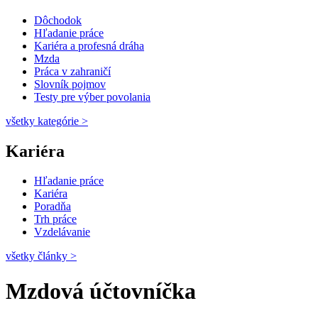
Dôchodok
Hľadanie práce
Kariéra a profesná dráha
Mzda
Práca v zahraničí
Slovník pojmov
Testy pre výber povolania
všetky kategórie
>
Kariéra
Hľadanie práce
Kariéra
Poradňa
Trh práce
Vzdelávanie
všetky články
>
Mzdová účtovníčka