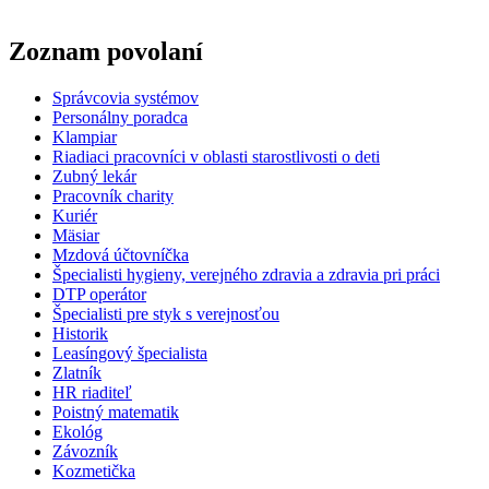
Zoznam povolaní
Správcovia systémov
Personálny poradca
Klampiar
Riadiaci pracovníci v oblasti starostlivosti o deti
Zubný lekár
Pracovník charity
Kuriér
Mäsiar
Mzdová účtovníčka
Špecialisti hygieny, verejného zdravia a zdravia pri práci
DTP operátor
Špecialisti pre styk s verejnosťou
Historik
Leasíngový špecialista
Zlatník
HR riaditeľ
Poistný matematik
Ekológ
Závozník
Kozmetička