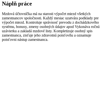
Náplň práce
Mzdová účtovníčka
má
na
starosti
výpočet
miezd
všetkých
zamestnancov
spoločnosti
.
Každý
mesiac
uzatvára
podklady pre
výpočet
miezd
.
Kontroluje
správnosť
prevodu
z
dochádzkového
systému
,
bonusy
,
zmeny osobných
údajov
apod
Vykonáva
ročnú
uzávierku
a
zakladá
mzdové
listy
.
Kompletizuje
osobný
spis
zamestnanca
,
zisťuje
jeho
zdravotnú poisťovňu
a
oznamuje
poisťovni
nástup
zamestnanca
.