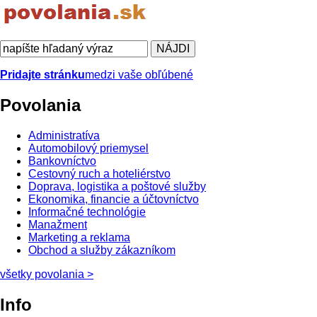
Pridajte stránku
medzi vaše obľúbené
Povolania
Administratíva
Automobilový priemysel
Bankovníctvo
Cestovný ruch a hoteliérstvo
Doprava, logistika a poštové služby
Ekonomika, financie a účtovníctvo
Informačné technológie
Manažment
Marketing a reklama
Obchod a služby zákazníkom
všetky povolania
>
Info