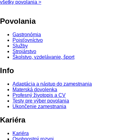
všetky povolania >
Povolania
Gastronómia
Poisťovníctvo
Služby
Strojárstvo
Školstvo, vzdelávanie, šport
Info
Adaptácia a nástup do zamestnania
Materská dovolenka
Profesný životopis a CV
Testy pre výber povolania
Ukončenie zamestnania
Kariéra
Kariéra
Osobnostný rozvoj