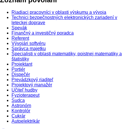
Riadiaci pracovníci v oblasti výskumu a vývoja
Technici bezpečnostných elektronických zariadení v
leteckej doprave
Spevák
Finančný a investičný poradca
Referent
Vývojári softvéru
Správca majetku
Špecialisti v oblasti matematiky, poistnej matematiky a
štatistiky
Projektant
Portiér
Dispečér
Prevádzkový riaditeľ
Projektový manažér
Učiteľ hudby
Fyzioterapeut
Sudca
Astronóm
Kontrolór
Cukrár
Autoelektrikár