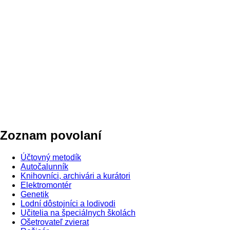
Zoznam povolaní
Účtovný metodík
Autočalunník
Knihovníci, archivári a kurátori
Elektromontér
Genetik
Lodní dôstojníci a lodivodi
Učitelia na špeciálnych školách
Ošetrovateľ zvierat