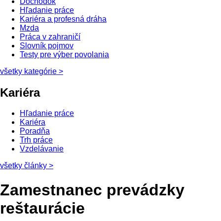
Dôchodok
Hľadanie práce
Kariéra a profesná dráha
Mzda
Práca v zahraničí
Slovník pojmov
Testy pre výber povolania
všetky kategórie
>
Kariéra
Hľadanie práce
Kariéra
Poradňa
Trh práce
Vzdelávanie
všetky články
>
Zamestnanec prevádzky
reštaurácie