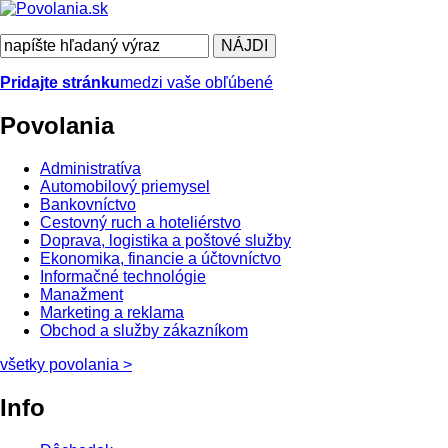
Pridajte stránku
medzi vaše obľúbené
Povolania
Administratíva
Automobilový priemysel
Bankovníctvo
Cestovný ruch a hoteliérstvo
Doprava, logistika a poštové služby
Ekonomika, financie a účtovníctvo
Informačné technológie
Manažment
Marketing a reklama
Obchod a služby zákazníkom
všetky povolania
>
Info