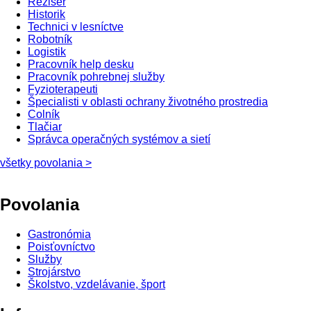
Režisér
Historik
Technici v lesníctve
Robotník
Logistik
Pracovník help desku
Pracovník pohrebnej služby
Fyzioterapeuti
Špecialisti v oblasti ochrany životného prostredia
Colník
Tlačiar
Správca operačných systémov a sietí
všetky povolania >
Povolania
Gastronómia
Poisťovníctvo
Služby
Strojárstvo
Školstvo, vzdelávanie, šport