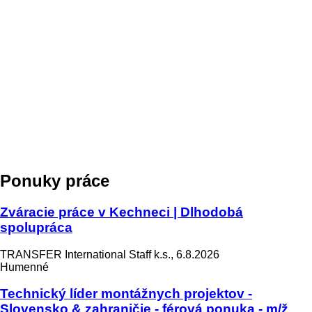
Ponuky práce
Zváracie práce v Kechneci | Dlhodobá
spolupráca
TRANSFER International Staff k.s., 6.8.2026
Humenné
Technický líder montážnych projektov -
Slovensko & zahraničie - férová ponuka - m/ž