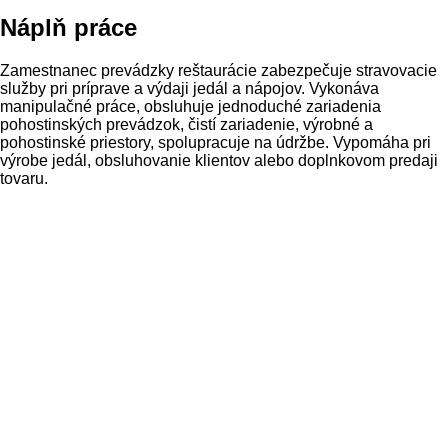
Náplň práce
Zamestnanec
prevádzky
reštaurácie
zabezpečuje
stravovacie
služby
pri
príprave
a
výdaji
jedál
a
nápojov
.
Vykonáva
manipulačné
práce
,
obsluhuje
jednoduché zariadenia
pohostinských
prevádzok
,
čistí
zariadenie
,
výrobné
a
pohostinské
priestory
,
spolupracuje
na údržbe
.
Vypomáha
pri
výrobe
jedál
,
obsluhovanie
klientov
alebo
doplnkovom
predaji
tovaru
.