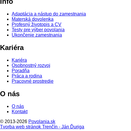
Info
Adaptácia a nástup do zamestnania
Materská dovolenka
Profesný životopis a CV
Testy pre výber povolania
Ukončenie zamestnania
Kariéra
Kariéra
Osobnostný rozvoj
Poradňa
Práca a rodina
Pracovné prostredie
O nás
O nás
Kontakt
© 2013-2026
Povolania.sk
Tvorba web stránok Trenčín - Ján Ďuriga