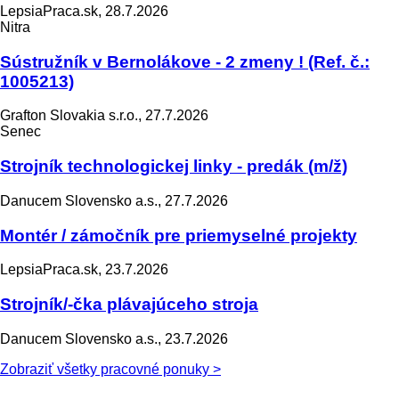
LepsiaPraca.sk, 28.7.2026
Nitra
Sústružník v Bernolákove - 2 zmeny ! (Ref. č.:
1005213)
Grafton Slovakia s.r.o., 27.7.2026
Senec
Strojník technologickej linky - predák (m/ž)
Danucem Slovensko a.s., 27.7.2026
Montér / zámočník pre priemyselné projekty
LepsiaPraca.sk, 23.7.2026
Strojník/-čka plávajúceho stroja
Danucem Slovensko a.s., 23.7.2026
Zobraziť všetky pracovné ponuky >