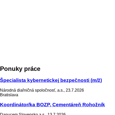
Ponuky práce
Špecialista kybernetickej bezpečnosti (m/ž)
Národná diaľničná spoločnosť, a.s., 23.7.2026
Bratislava
Koordinátor/ka BOZP, Cementáreň Rohožník
Danucem Slovensko a.s., 13.7.2026