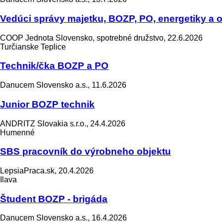
Vedúci správy majetku, BOZP, PO, energetiky 
COOP Jednota Slovensko, spotrebné družstvo, 22.6.2026
Turčianske Teplice
Technik/čka BOZP a PO
Danucem Slovensko a.s., 11.6.2026
Junior BOZP technik
ANDRITZ Slovakia s.r.o., 24.4.2026
Humenné
SBS pracovník do výrobneho objektu
LepsiaPraca.sk, 20.4.2026
Ilava
Študent BOZP - brigáda
Danucem Slovensko a.s., 16.4.2026