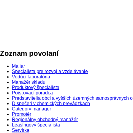
Zoznam povolaní
Maliar
Špecialista pre rozvoj a vzdelávanie
Vedúci laboratória
Manažér skladu
Produktový špecialista
Poisťovací poradca
Predstavitelia obcí a vyšších územných samosprávnych c
Dispečeri v chemických prevádzkach
Category manager
Promotér
Regionálny obchodný manažér
Leasíngový špecialista
Servírka