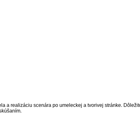
ela
a
realizáciu
scenára
po
umeleckej
a
tvorivej
stránke
.
Dôležit
skúšaním.