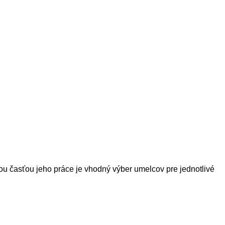
ou
časťou
jeho
práce
je
vhodný
výber
umelcov
pre
jednotlivé