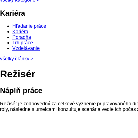
Kariéra
Hľadanie práce
Kariéra
Poradňa
Trh práce
Vzdelávanie
všetky články
>
Režisér
Náplň práce
Režisér
je
zodpovedný
za celkové
vyznenie
pripravovaného
di
roly
,
následne
s
umelcami
konzultuje
scenár
a
vedie ich
počas