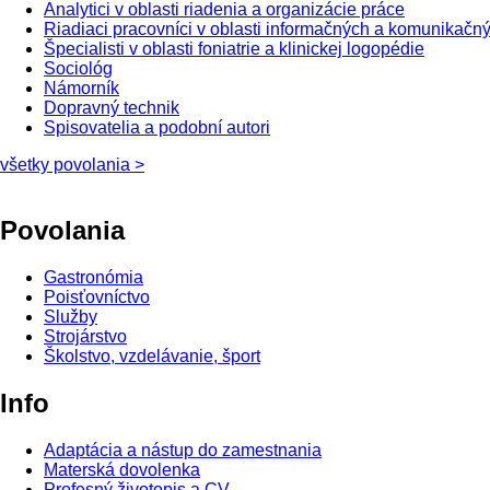
Analytici v oblasti riadenia a organizácie práce
Riadiaci pracovníci v oblasti informačných a komunikačný
Špecialisti v oblasti foniatrie a klinickej logopédie
Sociológ
Námorník
Dopravný technik
Spisovatelia a podobní autori
všetky povolania >
Povolania
Gastronómia
Poisťovníctvo
Služby
Strojárstvo
Školstvo, vzdelávanie, šport
Info
Adaptácia a nástup do zamestnania
Materská dovolenka
Profesný životopis a CV