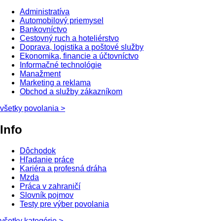
Administratíva
Automobilový priemysel
Bankovníctvo
Cestovný ruch a hoteliérstvo
Doprava, logistika a poštové služby
Ekonomika, financie a účtovníctvo
Informačné technológie
Manažment
Marketing a reklama
Obchod a služby zákazníkom
všetky povolania
>
Info
Dôchodok
Hľadanie práce
Kariéra a profesná dráha
Mzda
Práca v zahraničí
Slovník pojmov
Testy pre výber povolania
všetky kategórie
>