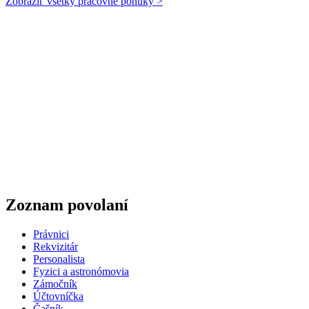
Zobraziť všetky pracovné ponuky >
Zoznam povolaní
Právnici
Rekvizitár
Personalista
Fyzici a astronómovia
Zámočník
Účtovníčka
Čašník