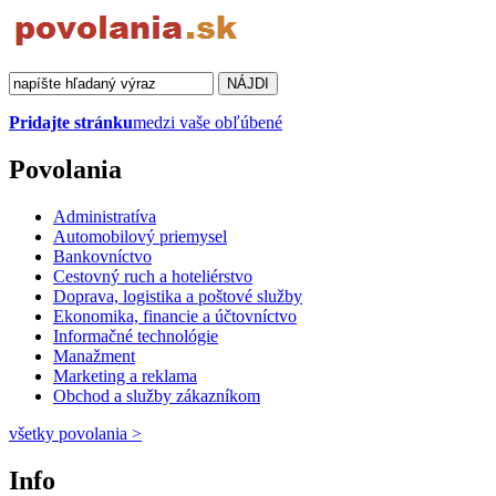
Pridajte stránku
medzi vaše obľúbené
Povolania
Administratíva
Automobilový priemysel
Bankovníctvo
Cestovný ruch a hoteliérstvo
Doprava, logistika a poštové služby
Ekonomika, financie a účtovníctvo
Informačné technológie
Manažment
Marketing a reklama
Obchod a služby zákazníkom
všetky povolania
>
Info