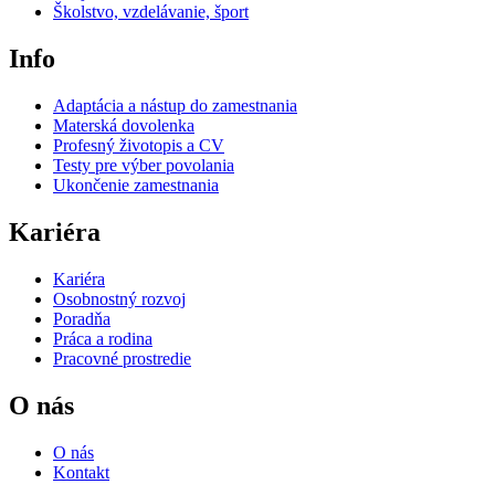
Školstvo, vzdelávanie, šport
Info
Adaptácia a nástup do zamestnania
Materská dovolenka
Profesný životopis a CV
Testy pre výber povolania
Ukončenie zamestnania
Kariéra
Kariéra
Osobnostný rozvoj
Poradňa
Práca a rodina
Pracovné prostredie
O nás
O nás
Kontakt