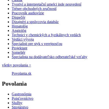
Tvoriví a interpretační umelci inde neuvedení
Tréner obchodných zručností
Pracovník audiovízie
Dispečér
Dizajnéri a správcovia databáz
Hepatológ
Angiológ
Technici v chemických a fyzikálnych vedách
Vedúci vývoja
Špecialisti pre styk s verejnosťou
Projektant
Someliér
Špecialista na dodávateľsko odberateľské vzťahy
všetky povolania >
Povolania.sk
Povolania
Gastronómia
Poisťovníctvo
Služby
Strojárstvo