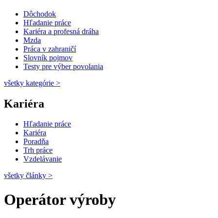
Dôchodok
Hľadanie práce
Kariéra a profesná dráha
Mzda
Práca v zahraničí
Slovník pojmov
Testy pre výber povolania
všetky kategórie
>
Kariéra
Hľadanie práce
Kariéra
Poradňa
Trh práce
Vzdelávanie
všetky články
>
Operátor výroby