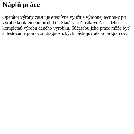
Náplň práce
Operátor
výroby zaisťuje
efektívne využitie
výrobnej
techniky pri
výrobe
konkrétneho produktu
.
Stará
sa
o
čiastkové
časť
alebo
kompletnú výrobu
daného
výrobku
.
Súčasťou
jeho
práce môže byť
aj
testovanie pomocou
diagnostických
nástrojov
alebo
programov
.