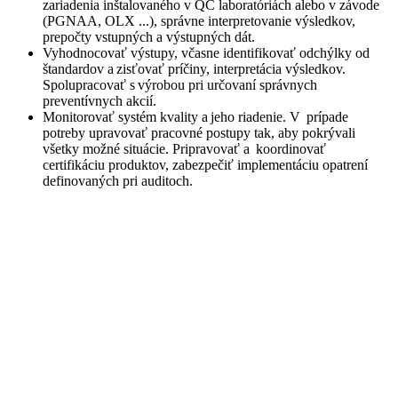
zariadenia inštalovaného v QC laboratóriách alebo v závode
(PGNAA, OLX ...), správne interpretovanie výsledkov,
prepočty vstupných a výstupných dát
.
Vyhodnocovať výstupy, včasne identifikovať odchýlky od
štandardov a zisťovať príčiny, interpretácia výsledkov.
Spolupracovať
s výrobou pri určovaní správnych
preventívnych akcií.
Monitorovať systém kvality a jeho riadenie
. V
prípade
potreby upravovať pracovné postupy tak, aby pokrývali
všetky možné situácie. Pripravovať a
koordinovať
certifikáciu produktov, zabezpečiť implementáciu opatrení
definovaných pri auditoch.