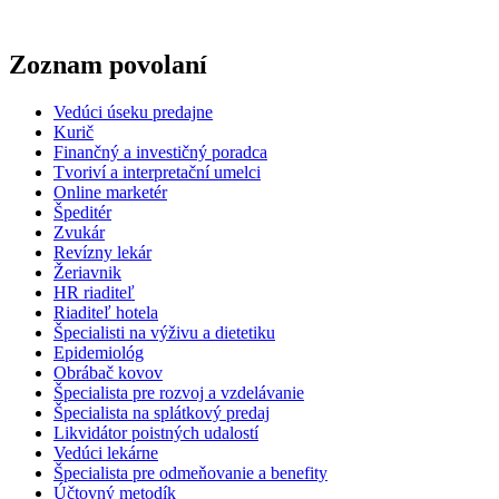
Zoznam povolaní
Vedúci úseku predajne
Kurič
Finančný a investičný poradca
Tvoriví a interpretační umelci
Online marketér
Špeditér
Zvukár
Revízny lekár
Žeriavnik
HR riaditeľ
Riaditeľ hotela
Špecialisti na výživu a dietetiku
Epidemiológ
Obrábač kovov
Špecialista pre rozvoj a vzdelávanie
Špecialista na splátkový predaj
Likvidátor poistných udalostí
Vedúci lekárne
Špecialista pre odmeňovanie a benefity
Účtovný metodík