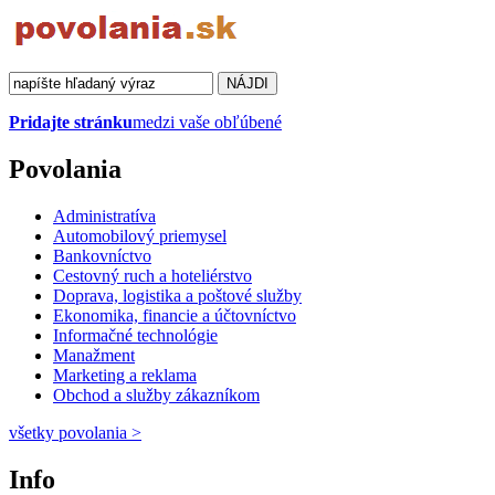
Pridajte stránku
medzi vaše obľúbené
Povolania
Administratíva
Automobilový priemysel
Bankovníctvo
Cestovný ruch a hoteliérstvo
Doprava, logistika a poštové služby
Ekonomika, financie a účtovníctvo
Informačné technológie
Manažment
Marketing a reklama
Obchod a služby zákazníkom
všetky povolania
>
Info