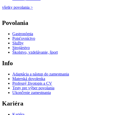
všetky povolania >
Povolania
Gastronómia
Poisťovníctvo
Služby
Strojárstvo
Školstvo, vzdelávanie, šport
Info
Adaptácia a nástup do zamestnania
Materská dovolenka
Profesný životopis a CV
Testy pre výber povolania
Ukončenie zamestnania
Kariéra
Kariéra