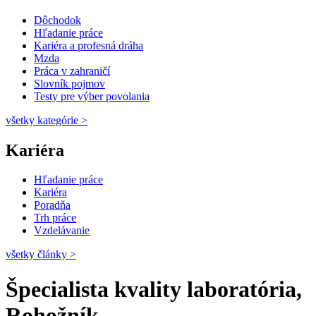
Dôchodok
Hľadanie práce
Kariéra a profesná dráha
Mzda
Práca v zahraničí
Slovník pojmov
Testy pre výber povolania
všetky kategórie
>
Kariéra
Hľadanie práce
Kariéra
Poradňa
Trh práce
Vzdelávanie
všetky články
>
Špecialista kvality laboratória,
Rohožník