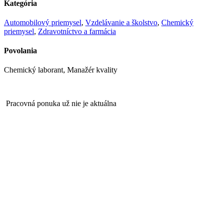
Kategória
Automobilový priemysel
,
Vzdelávanie a školstvo
,
Chemický
priemysel
,
Zdravotníctvo a farmácia
Povolania
Chemický laborant, Manažér kvality
Pracovná ponuka už nie je aktuálna