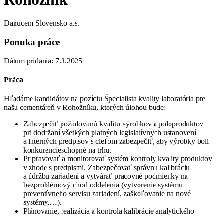
Danucem Slovensko a.s.
Ponuka práce
Dátum pridania: 7.3.2025
Práca
Hľadáme kandidátov na pozíciu
Špecialista kvality
laboratória
pre
našu cementáreň v Rohožníku, ktorých úlohou bude:
Zabezpečiť požadovanú kvalitu výrobkov a poloproduktov
pri dodržaní všetkých platných legislatívnych ustanovení
a interných predpisov s cieľom zabezpečiť
,
aby výrobky boli
konkurencieschopné na trhu.
Pripravovať a monitorovať systém kontroly kvality produktov
v zhode s predpismi. Zabezpečovať správnu kalibráciu
a údržbu zariadení a vytvárať pracovné podmienky na
bezproblémový chod oddelenia (
vytvorenie systému
preventívneho
servis
u
zariadení
,
zaškoľovanie na nové
systémy
,
…
).
Plánovanie, realizácia a kontrola kalibrácie analytického