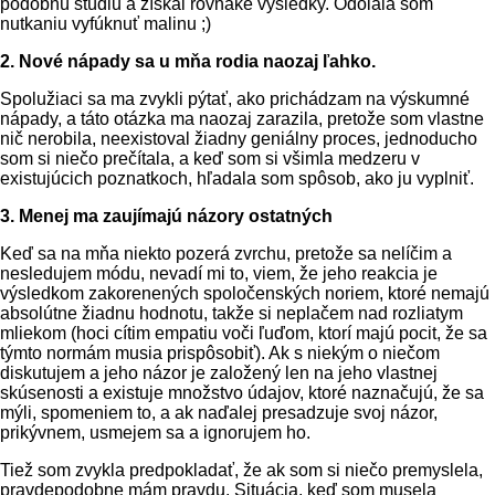
podobnú štúdiu a získal rovnaké výsledky. Odolala som
nutkaniu vyfúknuť malinu ;)
2. Nové nápady sa u mňa rodia naozaj ľahko.
Spolužiaci sa ma zvykli pýtať, ako prichádzam na výskumné
nápady, a táto otázka ma naozaj zarazila, pretože som vlastne
nič nerobila, neexistoval žiadny geniálny proces, jednoducho
som si niečo prečítala, a keď som si všimla medzeru v
existujúcich poznatkoch, hľadala som spôsob, ako ju vyplniť.
3. Menej ma zaujímajú názory ostatných
Keď sa na mňa niekto pozerá zvrchu, pretože sa nelíčim a
nesledujem módu, nevadí mi to, viem, že jeho reakcia je
výsledkom zakorenených spoločenských noriem, ktoré nemajú
absolútne žiadnu hodnotu, takže si neplačem nad rozliatym
mliekom (hoci cítim empatiu voči ľuďom, ktorí majú pocit, že sa
týmto normám musia prispôsobiť). Ak s niekým o niečom
diskutujem a jeho názor je založený len na jeho vlastnej
skúsenosti a existuje množstvo údajov, ktoré naznačujú, že sa
mýli, spomeniem to, a ak naďalej presadzuje svoj názor,
prikývnem, usmejem sa a ignorujem ho.
Tiež som zvykla predpokladať, že ak som si niečo premyslela,
pravdepodobne mám pravdu. Situácia, keď som musela