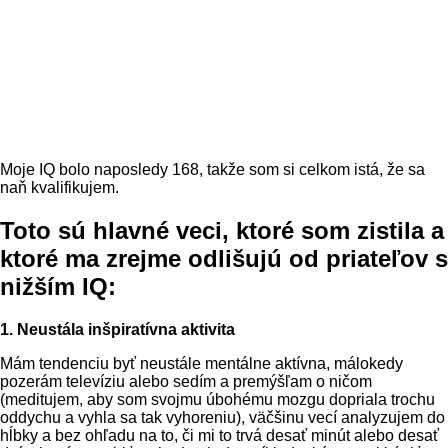
Moje IQ bolo naposledy 168, takže som si celkom istá, že sa
naň kvalifikujem.
Toto sú hlavné veci, ktoré som zistila a
ktoré ma zrejme odlišujú od priateľov s
nižším IQ:
1. Neustála inšpiratívna aktivita
Mám tendenciu byť neustále mentálne aktívna, málokedy
pozerám televíziu alebo sedím a premýšľam o ničom
(meditujem, aby som svojmu úbohému mozgu dopriala trochu
oddychu a vyhla sa tak vyhoreniu), väčšinu vecí analyzujem do
hĺbky a bez ohľadu na to, či mi to trvá desať minút alebo desať