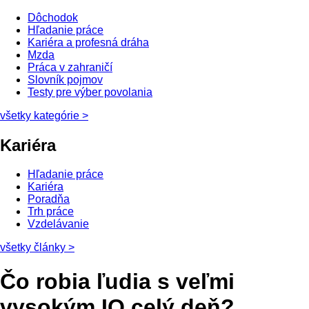
Dôchodok
Hľadanie práce
Kariéra a profesná dráha
Mzda
Práca v zahraničí
Slovník pojmov
Testy pre výber povolania
všetky kategórie
>
Kariéra
Hľadanie práce
Kariéra
Poradňa
Trh práce
Vzdelávanie
všetky články
>
Čo robia ľudia s veľmi
vysokým IQ celý deň?