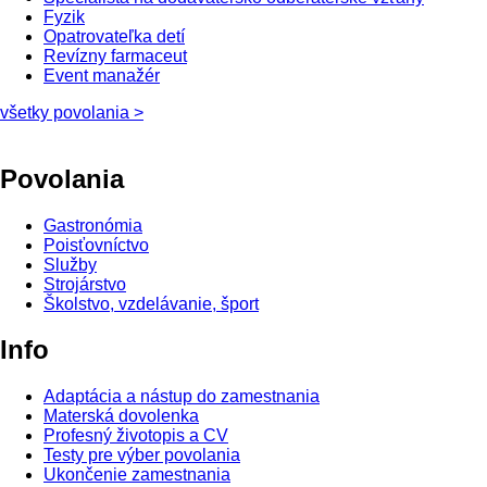
Fyzik
Opatrovateľka detí
Revízny farmaceut
Event manažér
všetky povolania >
Povolania
Gastronómia
Poisťovníctvo
Služby
Strojárstvo
Školstvo, vzdelávanie, šport
Info
Adaptácia a nástup do zamestnania
Materská dovolenka
Profesný životopis a CV
Testy pre výber povolania
Ukončenie zamestnania