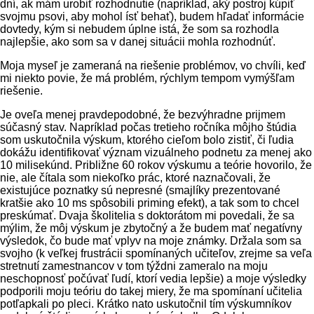
dní, ak mám urobiť rozhodnutie (napríklad, aký postroj kúpiť
svojmu psovi, aby mohol ísť behať), budem hľadať informácie
dovtedy, kým si nebudem úplne istá, že som sa rozhodla
najlepšie, ako som sa v danej situácii mohla rozhodnúť.
Moja myseľ je zameraná na riešenie problémov, vo chvíli, keď
mi niekto povie, že má problém, rýchlym tempom vymýšľam
riešenie.
Je oveľa menej pravdepodobné, že bezvýhradne prijmem
súčasný stav. Napríklad počas tretieho ročníka môjho štúdia
som uskutočnila výskum, ktorého cieľom bolo zistiť, či ľudia
dokážu identifikovať význam vizuálneho podnetu za menej ako
10 milisekúnd. Približne 60 rokov výskumu a teórie hovorilo, že
nie, ale čítala som niekoľko prác, ktoré naznačovali, že
existujúce poznatky sú nepresné (smajlíky prezentované
kratšie ako 10 ms spôsobili priming efekt), a tak som to chcel
preskúmať. Dvaja školitelia s doktorátom mi povedali, že sa
mýlim, že môj výskum je zbytočný a že budem mať negatívny
výsledok, čo bude mať vplyv na moje známky. Držala som sa
svojho (k veľkej frustrácii spomínaných učiteľov, zrejme sa veľa
stretnutí zamestnancov v tom týždni zameralo na moju
neschopnosť počúvať ľudí, ktorí vedia lepšie) a moje výsledky
podporili moju teóriu do takej miery, že ma spomínaní učitelia
potľapkali po pleci. Krátko nato uskutočnil tím výskumníkov