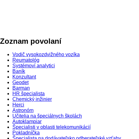
Zoznam povolaní
Vodič vysokozdvižného vozíka
Reumatológ
Systémoví analytici
Baník
Konzultant
Geodet
Barman
HR špecialista
Chemický inžinier
Herci
Astronóm
Učitelia na špeciálnych školách
Autoklampiar
Špecialisti v oblasti telekomunikácií
Pokladníčka
Špecialista na dodávateľsko odberateľské vzťahy