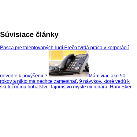
Súvisiace články
Pasca pre talentovaných ľudí.Prečo tvrdá práca v korporácií
nevedie k povýšeniu?
Mám viac ako 50
rokov a nikto ma nechce zamestnať.
9 návykov, ktoré vedú k
skutočnému bohatstvu
Tajomstvo mysle milionára: Harv Eker