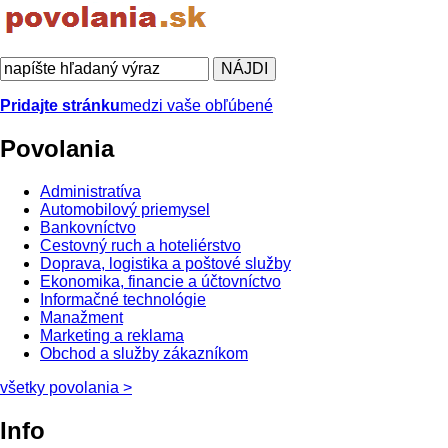
Pridajte stránku
medzi vaše obľúbené
Povolania
Administratíva
Automobilový priemysel
Bankovníctvo
Cestovný ruch a hoteliérstvo
Doprava, logistika a poštové služby
Ekonomika, financie a účtovníctvo
Informačné technológie
Manažment
Marketing a reklama
Obchod a služby zákazníkom
všetky povolania
>
Info