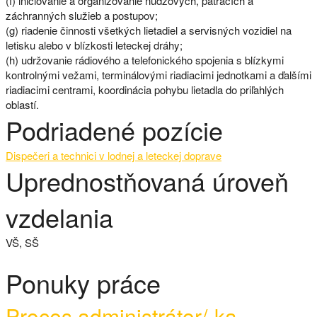
(f) iniciovanie a organizovanie núdzových, pátracích a
záchranných služieb a postupov;
(g) riadenie činnosti všetkých lietadiel a servisných vozidiel na
letisku alebo v blízkosti leteckej dráhy;
(h) udržovanie rádiového a telefonického spojenia s blízkymi
kontrolnými vežami, terminálovými riadiacimi jednotkami a ďalšími
riadiacimi centrami, koordinácia pohybu lietadla do priľahlých
oblastí.
Podriadené pozície
Dispečeri a technici v lodnej a leteckej doprave
Uprednostňovaná úroveň
vzdelania
VŠ, SŠ
Ponuky práce
Proces administrátor/-ka,