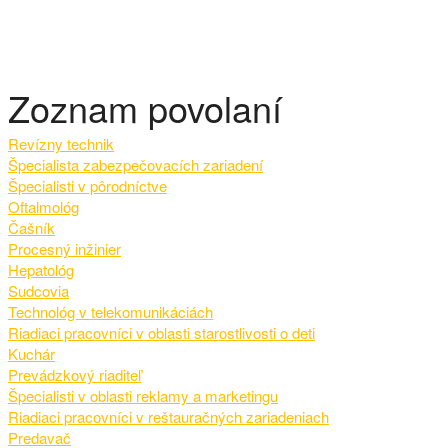
Zoznam povolaní
Revízny technik
Špecialista zabezpečovacích zariadení
Špecialisti v pôrodníctve
Oftalmológ
Čašník
Procesný inžinier
Hepatológ
Sudcovia
Technológ v telekomunikáciách
Riadiaci pracovníci v oblasti starostlivosti o deti
Kuchár
Prevádzkový riaditeľ
Špecialisti v oblasti reklamy a marketingu
Riadiaci pracovníci v reštauračných zariadeniach
Predavač