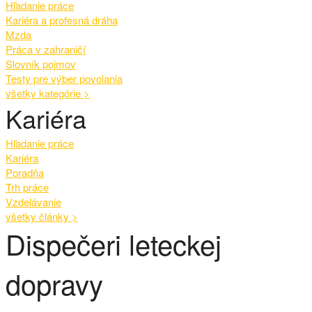
Hľadanie práce
Kariéra a profesná dráha
Mzda
Práca v zahraničí
Slovník pojmov
Testy pre výber povolania
všetky kategórie
>
Kariéra
Hľadanie práce
Kariéra
Poradňa
Trh práce
Vzdelávanie
všetky články
>
Dispečeri leteckej
dopravy