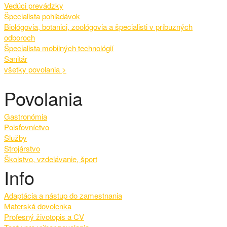
Vedúci prevádzky
Špecialista pohľadávok
Biológovia, botanici, zoológovia a špecialisti v príbuzných
odboroch
Špecialista mobilných technológií
Sanitár
všetky povolania >
Povolania
Gastronómia
Poisťovníctvo
Služby
Strojárstvo
Školstvo, vzdelávanie, šport
Info
Adaptácia a nástup do zamestnania
Materská dovolenka
Profesný životopis a CV