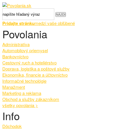
Pridajte stránku
medzi vaše obľúbené
Povolania
Administratíva
Automobilový priemysel
Bankovníctvo
Cestovný ruch a hoteliérstvo
Doprava, logistika a poštové služby
Ekonomika, financie a účtovníctvo
Informačné technológie
Manažment
Marketing a reklama
Obchod a služby zákazníkom
všetky povolania
>
Info
Dôchodok