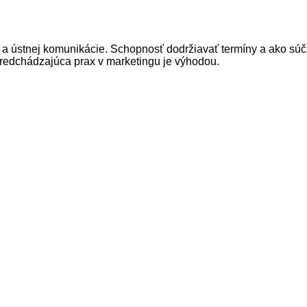
a ústnej
komunikácie. S
chopnosť
dodržiavať termíny
a
ako
súč
redchádzajúca
prax v
marketingu je
výhodou.