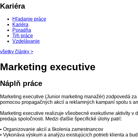
Kariéra
Hľadanie práce
Kariéra
Poradňa
Trh práce
Vzdelávanie
všetky články
>
Marketing executive
Náplň práce
Marketing executive (Junior marketing manažér) zodpovedá za 
pomocou
propagačných
akcií
a
reklamných
kampaní
spolu
s
an
Marketing
executive
realizuje
všeobecné exekutívne
aktivíty v
predaja
spoločnosti
.
Medzi ď
alšie špecifické
úlohy
patrí
:
•
O
rganizovanie akcií
a
školenia zamestnancov
•
V
ykonáva
výskum
a
analýzu existujúcich
potrieb klienta
a
bud