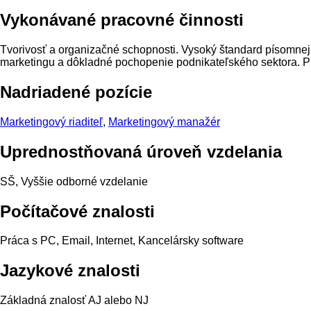
Vykonávané pracovné činnosti
T
vorivosť
a
organizačné
schopnosti
.
Vysoký štandard
písomnej
marketingu
a
dôkladné
pochopenie
podnikateľského sektora
.
P
Nadriadené pozície
Marketingový riaditeľ
,
Marketingový manažér
Uprednostňovaná úroveň vzdelania
SŠ, Vyššie odborné vzdelanie
Počítačové znalosti
Práca s PC, Email, Internet, Kancelársky software
Jazykové znalosti
Základná znalosť AJ alebo NJ