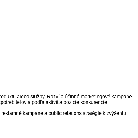
roduktu
alebo
služby
.
R
ozvíja
účinné marketingové
kampane
spotrebiteľov
a
podľa aktivít a
pozície
konkurencie.
reklamné
kampane
a
public
relations
stratégie
k zvýšeniu