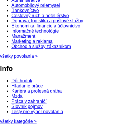
Administratíva
Automobilový priemysel
Bankovníctvo
Cestovný ruch a hoteliérstvo
Doprava, logistika a poštové služby
Ekonomika, financie a účtovníctvo
Informačné technológie
Manažment
Marketing a reklama
Obchod a služby zákazníkom
všetky povolania
>
Info
Dôchodok
Hľadanie práce
Kariéra a profesná dráha
Mzda
Práca v zahraničí
Slovník pojmov
Testy pre výber povolania
všetky kategórie
>