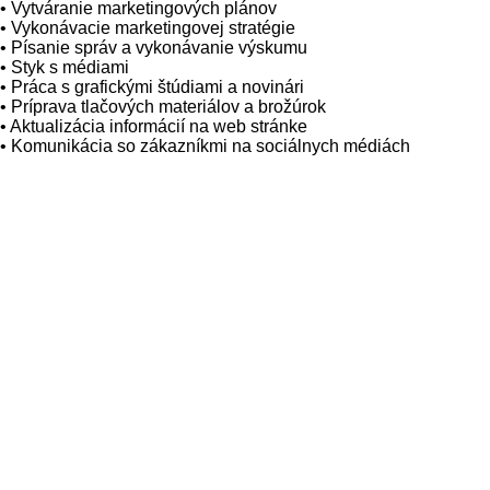
•
Vytváranie
marketingových plánov
•
Vykonávacie
marketingovej
stratégie
•
Písanie
správ
a
vykonávanie výskumu
•
S
tyk
s
médiami
•
Práca
s
grafickými
štúdiami
a
novinári
•
Príprava tlačových materiálov a brožúrok
•
Aktualizácia informácií na web stránke
•
Komunikácia so zákazníkmi na sociálnych médiách