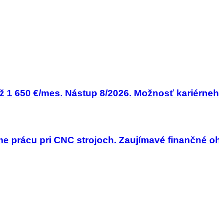
ž 1 650 €/mes. Nástup 8/2026. Možnosť kariérneh
me prácu pri CNC strojoch. Zaujímavé finančné o