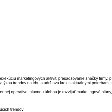
exekúciu marketingových aktivít,
presadzovanie značky
firmy
,
p
alýzou
trendov
na
trhu
a
udržiava
krok
s
aktuálnymi
potrebami
 dennej operatíve
,
hlavnou úlohou
je
rozvíjať marketingové
plány
,
úcich
trendov