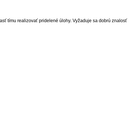
asť
tímu realizovať pridelené úlohy
.
Vyžaduje sa d
obrú
znalosť