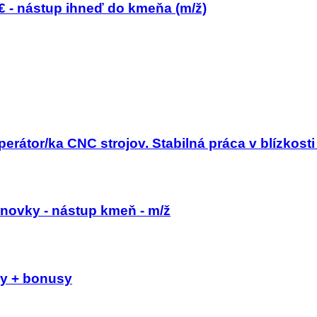
 - nástup ihneď do kmeňa (m/ž)
perátor/ka CNC strojov. Stabilná práca v blízkost
inovky - nástup kmeň - m/ž
dy + bonusy