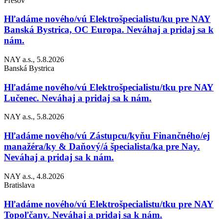
Prešov
Hľadáme nového/vú Elektrošpecialistu/ku pre NAY
Banská Bystrica, OC Europa. Neváhaj a pridaj sa k
nám.
NAY a.s., 5.8.2026
Banská Bystrica
Hľadáme nového/vú Elektrošpecialistu/tku pre NAY
Lučenec. Neváhaj a pridaj sa k nám.
NAY a.s., 5.8.2026
Hľadáme nového/vú Zástupcu/kyňu Finančného/ej
manažéra/ky & Daňový/á špecialista/ka pre Nay.
Neváhaj a pridaj sa k nám.
NAY a.s., 4.8.2026
Bratislava
Hľadáme nového/vú Elektrošpecialistu/tku pre NAY
Topoľčany. Neváhaj a pridaj sa k nám.