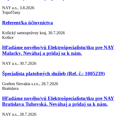
NAY a.s., 3.8.2026
Topoľčany
Referent/ka účtovníctva
Košický samosprávny kraj, 30.7.2026
Košice
Hľadáme nového/vú Elektrošpecialistu/tku pre NAY
Malacky. Neváhaj a pridaj sa k nám.
NAY a.s., 30.7.2026
Špecialista platobných služieb (Ref. č.: 1005239)
Grafton Slovakia s.r.o., 28.7.2026
Bratislava
Hľadáme nového/vú Elektrošpecialistu/tku pre NAY
Bratislava Tuhovská. Neváhaj a pridaj sa k nám.
NAY a.s., 28.7.2026