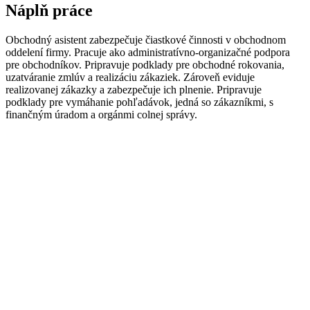
Náplň práce
Obchodný asistent
zabezpečuje
čiastkové
činnosti
v
obchodnom
oddelení
firmy
.
Pracuje ako
administratívno
-
organizačné
podpora
pre obchodníkov
.
Pripravuje podklady
pre
obchodné rokovania
,
uzatváranie
zmlúv
a
realizáciu zákaziek
.
Zároveň
eviduje
realizovanej zákazky
a
zabezpečuje
ich
plnenie
.
Pripravuje
podklady
pre
vymáhanie
pohľadávok
,
jedná
so zákazníkmi
,
s
finančným úradom
a
orgánmi
colnej správy
.