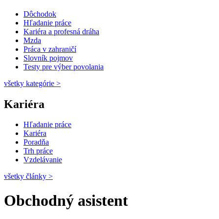
Dôchodok
Hľadanie práce
Kariéra a profesná dráha
Mzda
Práca v zahraničí
Slovník pojmov
Testy pre výber povolania
všetky kategórie
>
Kariéra
Hľadanie práce
Kariéra
Poradňa
Trh práce
Vzdelávanie
všetky články
>
Obchodný asistent