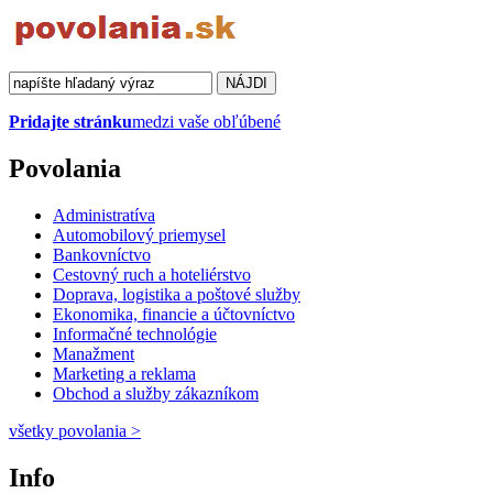
Pridajte stránku
medzi vaše obľúbené
Povolania
Administratíva
Automobilový priemysel
Bankovníctvo
Cestovný ruch a hoteliérstvo
Doprava, logistika a poštové služby
Ekonomika, financie a účtovníctvo
Informačné technológie
Manažment
Marketing a reklama
Obchod a služby zákazníkom
všetky povolania
>
Info