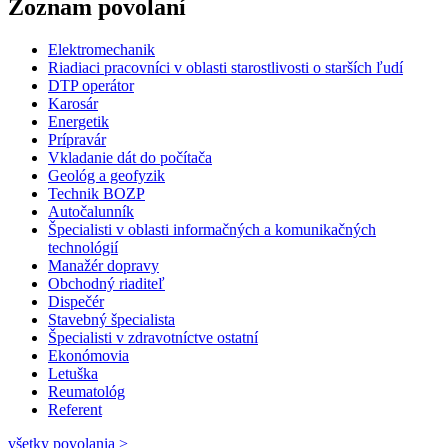
Zoznam povolaní
Elektromechanik
Riadiaci pracovníci v oblasti starostlivosti o starších ľudí
DTP operátor
Karosár
Energetik
Prípravár
Vkladanie dát do počítača
Geológ a geofyzik
Technik BOZP
Autočalunník
Špecialisti v oblasti informačných a komunikačných
technológií
Manažér dopravy
Obchodný riaditeľ
Dispečér
Stavebný špecialista
Špecialisti v zdravotníctve ostatní
Ekonómovia
Letuška
Reumatológ
Referent
všetky povolania >