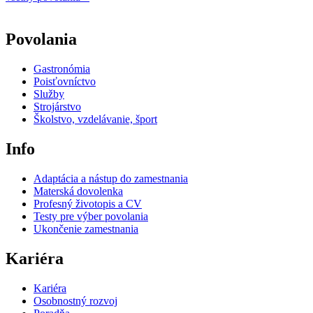
Povolania
Gastronómia
Poisťovníctvo
Služby
Strojárstvo
Školstvo, vzdelávanie, šport
Info
Adaptácia a nástup do zamestnania
Materská dovolenka
Profesný životopis a CV
Testy pre výber povolania
Ukončenie zamestnania
Kariéra
Kariéra
Osobnostný rozvoj