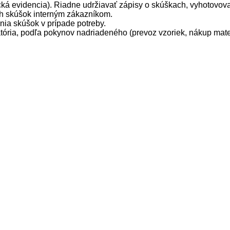
ká evidencia). Riadne udržiavať zápisy o skúškach, vyhotovovať
ch skúšok interným zákazníkom.
ia skúšok v prípade potreby.
ria, podľa pokynov nadriadeného (prevoz vzoriek, nákup materi