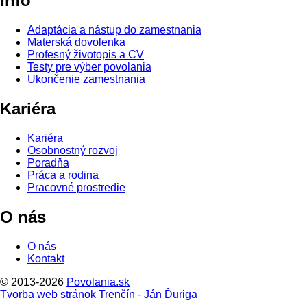
Info
Adaptácia a nástup do zamestnania
Materská dovolenka
Profesný životopis a CV
Testy pre výber povolania
Ukončenie zamestnania
Kariéra
Kariéra
Osobnostný rozvoj
Poradňa
Práca a rodina
Pracovné prostredie
O nás
O nás
Kontakt
© 2013-2026
Povolania.sk
Tvorba web stránok Trenčín - Ján Ďuriga