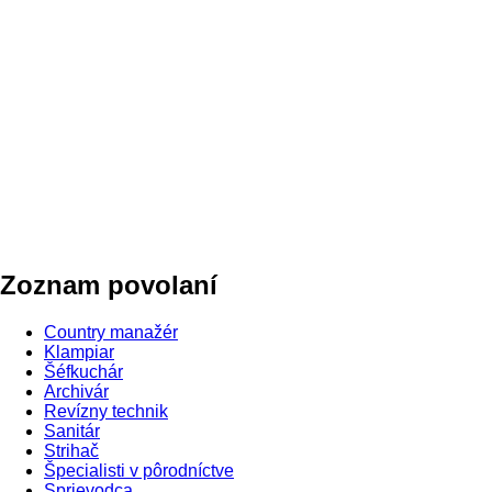
Zoznam povolaní
Country manažér
Klampiar
Šéfkuchár
Archivár
Revízny technik
Sanitár
Strihač
Špecialisti v pôrodníctve
Sprievodca