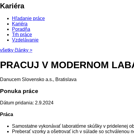
Kariéra
Hľadanie práce
Kariéra
Poradňa
Trh práce
Vzdelávanie
všetky články
>
PRACUJ V MODERNOM LABÁK
Danucem Slovensko a.s., Bratislava
Ponuka práce
Dátum pridania: 2.9.2024
Práca
Samostatne vykonávať laboratórne skúšky v pridelenej obl
Preberať vzorky a ošetrovať ich v súlade so schválenou 