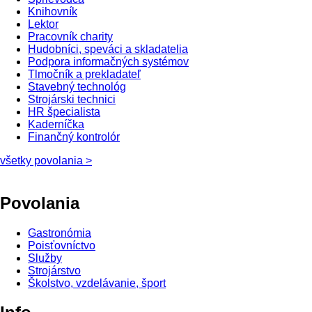
Knihovník
Lektor
Pracovník charity
Hudobníci, speváci a skladatelia
Podpora informačných systémov
Tlmočník a prekladateľ
Stavebný technológ
Strojárski technici
HR špecialista
Kaderníčka
Finančný kontrolór
všetky povolania >
Povolania
Gastronómia
Poisťovníctvo
Služby
Strojárstvo
Školstvo, vzdelávanie, šport