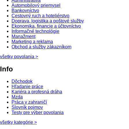
Administratíva
Automobilový priemysel
Bankovníctvo
Cestovný ruch a hoteliérstvo
Doprava, logistika a poštové služby
Ekonomika, financie a účtovníctvo
Informačné technológie
Manažment
Marketing a reklama
Obchod a služby zákazníkom
všetky povolania
>
Info
Dôchodok
Hľadanie práce
Kariéra a profesná dráha
Mzda
Práca v zahraničí
Slovník pojmov
Testy pre výber povolania
všetky kategórie
>