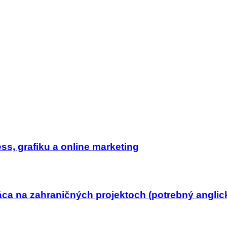
s, grafiku a online marketing
ca na zahraničných projektoch (potrebný anglick