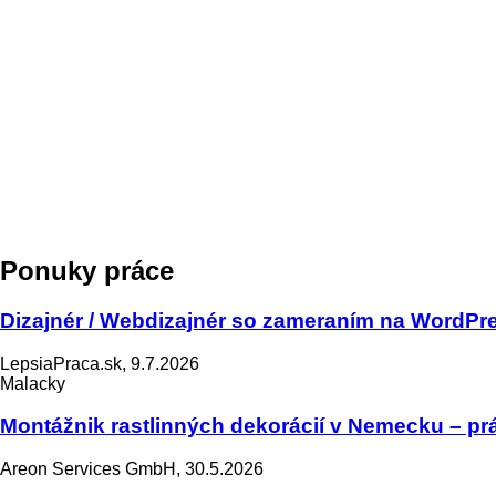
Ponuky práce
Dizajnér / Webdizajnér so zameraním na WordPres
LepsiaPraca.sk, 9.7.2026
Malacky
Montážnik rastlinných dekorácií v Nemecku – prá
Areon Services GmbH, 30.5.2026