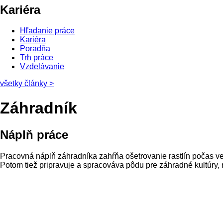
Kariéra
Hľadanie práce
Kariéra
Poradňa
Trh práce
Vzdelávanie
všetky články
>
Záhradník
Náplň práce
Pracovná
náplň
záhradníka
zahŕňa
ošetrovanie
rastlín počas
v
Potom tiež
pripravuje
a
spracováva
pôdu
pre
záhradné
kultúry
,