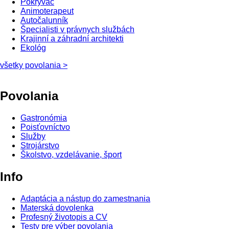
Pokrývač
Animoterapeut
Autočalunník
Špecialisti v právnych službách
Krajinní a záhradní architekti
Ekológ
všetky povolania >
Povolania
Gastronómia
Poisťovníctvo
Služby
Strojárstvo
Školstvo, vzdelávanie, šport
Info
Adaptácia a nástup do zamestnania
Materská dovolenka
Profesný životopis a CV
Testy pre výber povolania