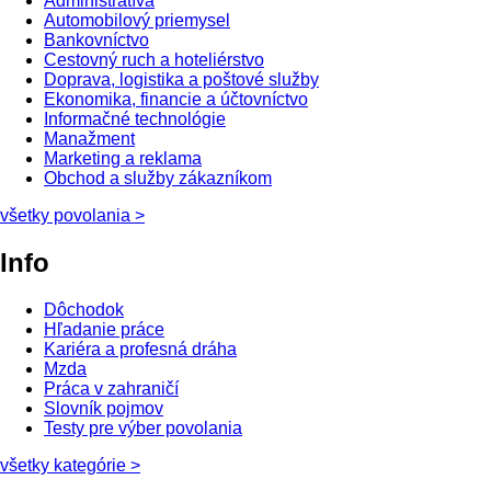
Administratíva
Automobilový priemysel
Bankovníctvo
Cestovný ruch a hoteliérstvo
Doprava, logistika a poštové služby
Ekonomika, financie a účtovníctvo
Informačné technológie
Manažment
Marketing a reklama
Obchod a služby zákazníkom
všetky povolania
>
Info
Dôchodok
Hľadanie práce
Kariéra a profesná dráha
Mzda
Práca v zahraničí
Slovník pojmov
Testy pre výber povolania
všetky kategórie
>