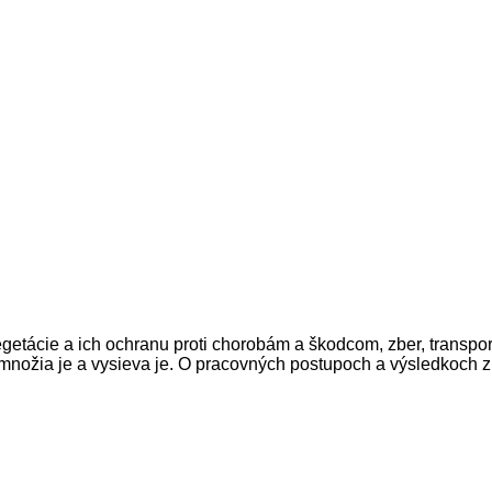
egetácie
a
ich
ochranu proti
chorobám
a
škodcom
, zber
,
transpor
množia
je
a
vysieva
je
.
O
pracovných
postupoch
a
výsledkoch
z