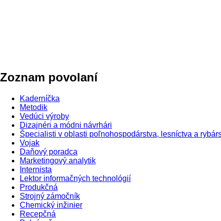
Zoznam povolaní
Kaderníčka
Metodik
Vedúci výroby
Dizajnéri a módni návrhári
Špecialisti v oblasti poľnohospodárstva, lesníctva a rybár
Vojak
Daňový poradca
Marketingový analytik
Internista
Lektor informačných technológií
Produkčná
Strojný zámočník
Chemický inžinier
Recepčná