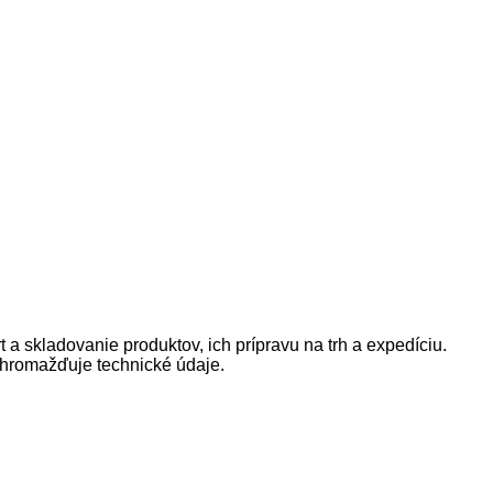
t
a
skladovanie
produktov
,
ich prípravu
na
trh
a
expedíciu
.
hromažďuje
technické
údaje
.