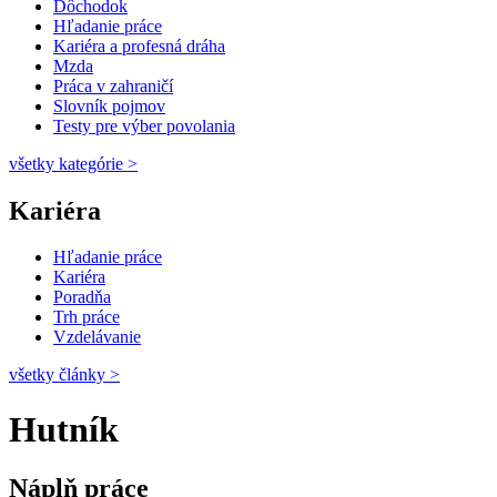
Dôchodok
Hľadanie práce
Kariéra a profesná dráha
Mzda
Práca v zahraničí
Slovník pojmov
Testy pre výber povolania
všetky kategórie
>
Kariéra
Hľadanie práce
Kariéra
Poradňa
Trh práce
Vzdelávanie
všetky články
>
Hutník
Náplň práce