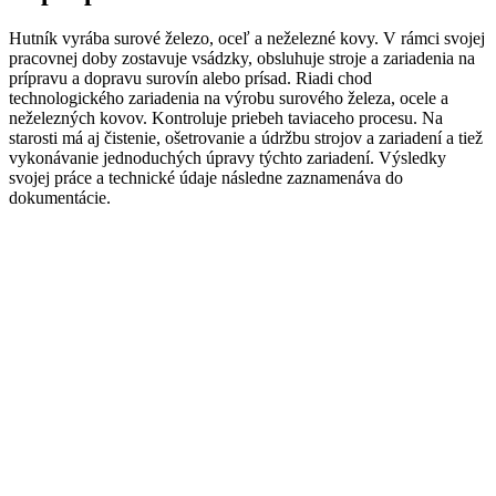
Hutník
vyrába
surové železo
,
oceľ
a
neželezné
kovy
.
V
rámci svojej
pracovnej doby
zostavuje
vsádzky
,
obsluhuje
stroje
a
zariadenia na
prípravu
a
dopravu
surovín
alebo
prísad
.
Riadi
chod
technologického zariadenia
na
výrobu
surového
železa
,
ocele
a
neželezných
kovov
.
Kontroluje priebeh
taviaceho
procesu
.
Na
starosti
má
aj čistenie
,
ošetrovanie
a
údržbu
strojov
a
zariadení
a
tiež
vykonávanie
jednoduchých
úpravy
týchto zariadení
.
Výsledky
svojej práce
a
technické údaje
následne
zaznamenáva
do
dokumentácie
.