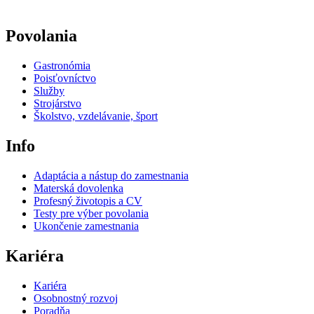
Povolania
Gastronómia
Poisťovníctvo
Služby
Strojárstvo
Školstvo, vzdelávanie, šport
Info
Adaptácia a nástup do zamestnania
Materská dovolenka
Profesný životopis a CV
Testy pre výber povolania
Ukončenie zamestnania
Kariéra
Kariéra
Osobnostný rozvoj
Poradňa