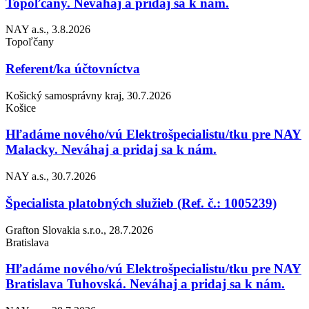
Topoľčany. Neváhaj a pridaj sa k nám.
NAY a.s., 3.8.2026
Topoľčany
Referent/ka účtovníctva
Košický samosprávny kraj, 30.7.2026
Košice
Hľadáme nového/vú Elektrošpecialistu/tku pre NAY
Malacky. Neváhaj a pridaj sa k nám.
NAY a.s., 30.7.2026
Špecialista platobných služieb (Ref. č.: 1005239)
Grafton Slovakia s.r.o., 28.7.2026
Bratislava
Hľadáme nového/vú Elektrošpecialistu/tku pre NAY
Bratislava Tuhovská. Neváhaj a pridaj sa k nám.