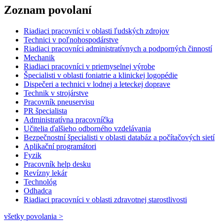
Zoznam povolaní
Riadiaci pracovníci v oblasti ľudských zdrojov
Technici v poľnohospodárstve
Riadiaci pracovníci administratívnych a podporných činností
Mechanik
Riadiaci pracovníci v priemyselnej výrobe
Špecialisti v oblasti foniatrie a klinickej logopédie
Dispečeri a technici v lodnej a leteckej doprave
Technik v strojárstve
Pracovník pneuservisu
PR špecialista
Administratívna pracovníčka
Učitelia ďalšieho odborného vzdelávania
Bezpečnostní špecialisti v oblasti databáz a počítačových sietí
Aplikační programátori
Fyzik
Pracovník help desku
Revízny lekár
Technológ
Odhadca
Riadiaci pracovníci v oblasti zdravotnej starostlivosti
všetky povolania >