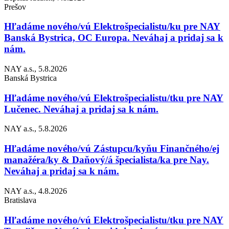
Prešov
Hľadáme nového/vú Elektrošpecialistu/ku pre NAY
Banská Bystrica, OC Europa. Neváhaj a pridaj sa k
nám.
NAY a.s., 5.8.2026
Banská Bystrica
Hľadáme nového/vú Elektrošpecialistu/tku pre NAY
Lučenec. Neváhaj a pridaj sa k nám.
NAY a.s., 5.8.2026
Hľadáme nového/vú Zástupcu/kyňu Finančného/ej
manažéra/ky & Daňový/á špecialista/ka pre Nay.
Neváhaj a pridaj sa k nám.
NAY a.s., 4.8.2026
Bratislava
Hľadáme nového/vú Elektrošpecialistu/tku pre NAY