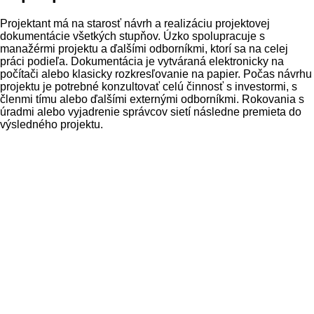
Projektant
má
na
starosť
návrh a realizáciu
projektovej
dokumentácie
všetkých
stupňov
.
Úzko
spolupracuje
s
manažérmi
projektu
a
ďalšími odborníkmi
,
ktorí
sa
na
celej
práci
podieľa
.
Dokumentácia
je vytváraná
elektronicky
na
počítači
alebo
klasicky
rozkresľovanie
na
papier
.
Počas
návrhu
projektu je
potrebné
konzultovať
celú
činnosť
s
investormi
,
s
členmi tímu
alebo
ďalšími externými
odborníkmi
.
Rokovania
s
úradmi
alebo
vyjadrenie
správcov
sietí
následne
premieta do
výsledného
projektu
.