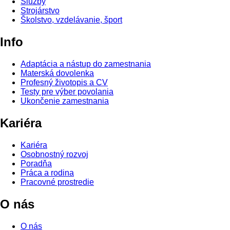
Služby
Strojárstvo
Školstvo, vzdelávanie, šport
Info
Adaptácia a nástup do zamestnania
Materská dovolenka
Profesný životopis a CV
Testy pre výber povolania
Ukončenie zamestnania
Kariéra
Kariéra
Osobnostný rozvoj
Poradňa
Práca a rodina
Pracovné prostredie
O nás
O nás