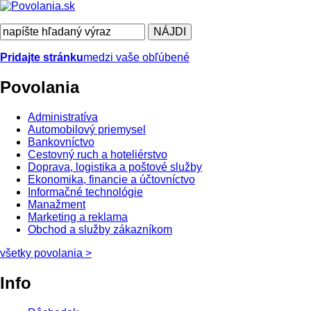
Pridajte stránku
medzi vaše obľúbené
Povolania
Administratíva
Automobilový priemysel
Bankovníctvo
Cestovný ruch a hoteliérstvo
Doprava, logistika a poštové služby
Ekonomika, financie a účtovníctvo
Informačné technológie
Manažment
Marketing a reklama
Obchod a služby zákazníkom
všetky povolania
>
Info