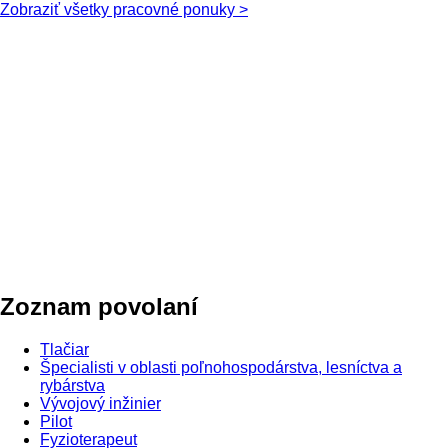
Zobraziť všetky pracovné ponuky >
Zoznam povolaní
Tlačiar
Špecialisti v oblasti poľnohospodárstva, lesníctva a
rybárstva
Vývojový inžinier
Pilot
Fyzioterapeut