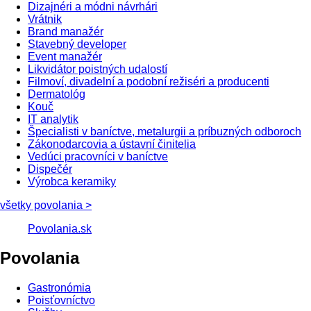
Dizajnéri a módni návrhári
Vrátnik
Brand manažér
Stavebný developer
Event manažér
Likvidátor poistných udalostí
Filmoví, divadelní a podobní režiséri a producenti
Dermatológ
Kouč
IT analytik
Špecialisti v baníctve, metalurgii a príbuzných odboroch
Zákonodarcovia a ústavní činitelia
Vedúci pracovníci v baníctve
Dispečér
Výrobca keramiky
všetky povolania >
Povolania.sk
Povolania
Gastronómia
Poisťovníctvo