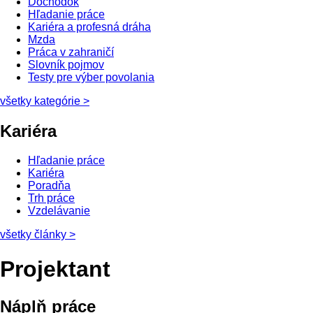
Dôchodok
Hľadanie práce
Kariéra a profesná dráha
Mzda
Práca v zahraničí
Slovník pojmov
Testy pre výber povolania
všetky kategórie
>
Kariéra
Hľadanie práce
Kariéra
Poradňa
Trh práce
Vzdelávanie
všetky články
>
Projektant
Náplň práce