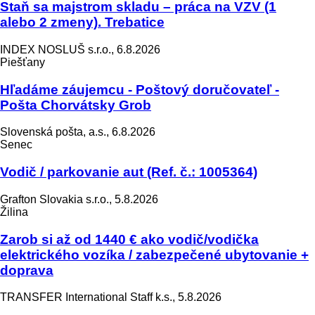
Staň sa majstrom skladu – práca na VZV (1
alebo 2 zmeny). Trebatice
INDEX NOSLUŠ s.r.o., 6.8.2026
Piešťany
Hľadáme záujemcu - Poštový doručovateľ -
Pošta Chorvátsky Grob
Slovenská pošta, a.s., 6.8.2026
Senec
Vodič / parkovanie aut (Ref. č.: 1005364)
Grafton Slovakia s.r.o., 5.8.2026
Žilina
Zarob si až od 1440 € ako vodič/vodička
elektrického vozíka / zabezpečené ubytovanie +
doprava
TRANSFER International Staff k.s., 5.8.2026