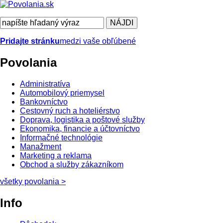
Pridajte stránku
medzi vaše obľúbené
Povolania
Administratíva
Automobilový priemysel
Bankovníctvo
Cestovný ruch a hoteliérstvo
Doprava, logistika a poštové služby
Ekonomika, financie a účtovníctvo
Informačné technológie
Manažment
Marketing a reklama
Obchod a služby zákazníkom
všetky povolania
>
Info