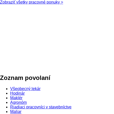
Zobraziť všetky pracovné ponuky >
Zoznam povolaní
Všeobecný lekár
Hodinár
Maklér
Agronóm
Riadiaci pracovníci v stavebníctve
Maliar