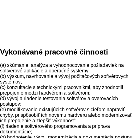
Vykonávané pracovné činnosti
(a) skúmanie, analýza a vyhodnocovanie požiadaviek na
softvérové aplikácie a operačné systémy;
(b) výskum, navrhovanie a vývoj počítačových softvérových
systémov;
(c) konzultácie s technickými pracovníkmi, aby zhodnotili
prepojenie medzi hardvérom a softvérom;
(d) vývoj a riadenie testovania softvérov a overovacích
postupov;
(e) modifikovanie existujúcich softvérov s cieľom napraviť
chyby, prispôsobiť ich novému hardvéru alebo modernizovať
ich prepojenie a zlepšiť výkonnosť;
(f) riadenie softvérového programovania a príprava
dokumentácie;
(g) hodnotenie, vývoj, modernizácia a dokumentácia postupu