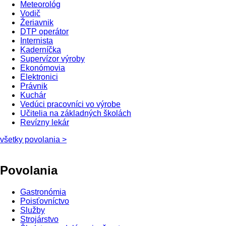
Meteorológ
Vodič
Žeriavnik
DTP operátor
Internista
Kaderníčka
Supervízor výroby
Ekonómovia
Elektronici
Právnik
Kuchár
Vedúci pracovníci vo výrobe
Učitelia na základných školách
Revízny lekár
všetky povolania >
Povolania
Gastronómia
Poisťovníctvo
Služby
Strojárstvo