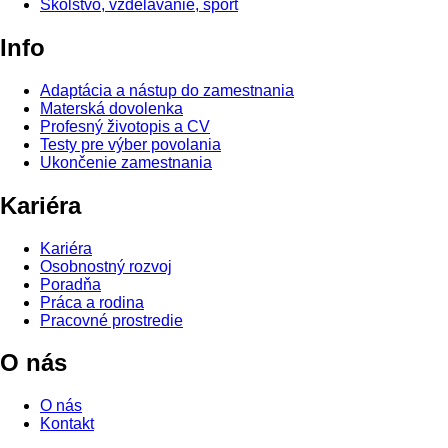
Školstvo, vzdelávanie, šport
Info
Adaptácia a nástup do zamestnania
Materská dovolenka
Profesný životopis a CV
Testy pre výber povolania
Ukončenie zamestnania
Kariéra
Kariéra
Osobnostný rozvoj
Poradňa
Práca a rodina
Pracovné prostredie
O nás
O nás
Kontakt