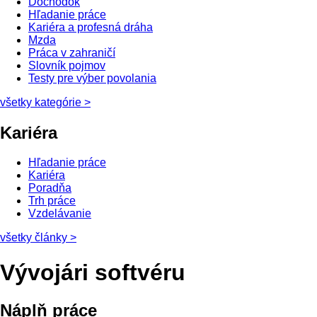
Dôchodok
Hľadanie práce
Kariéra a profesná dráha
Mzda
Práca v zahraničí
Slovník pojmov
Testy pre výber povolania
všetky kategórie
>
Kariéra
Hľadanie práce
Kariéra
Poradňa
Trh práce
Vzdelávanie
všetky články
>
Vývojári softvéru
Náplň práce