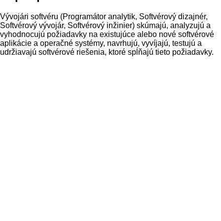
Vývojári softvéru (Programátor analytik, Softvérový dizajnér,
Softvérový vývojár, Softvérový inžinier) skúmajú, analyzujú a
vyhodnocujú požiadavky na existujúce alebo nové softvérové
aplikácie a operačné systémy, navrhujú, vyvíjajú, testujú a
udržiavajú softvérové riešenia, ktoré spĺňajú tieto požiadavky.