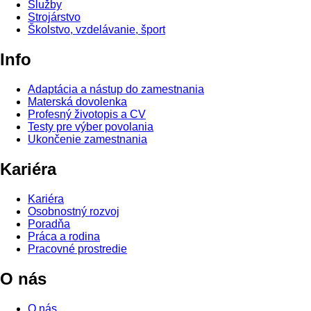
Služby
Strojárstvo
Školstvo, vzdelávanie, šport
Info
Adaptácia a nástup do zamestnania
Materská dovolenka
Profesný životopis a CV
Testy pre výber povolania
Ukončenie zamestnania
Kariéra
Kariéra
Osobnostný rozvoj
Poradňa
Práca a rodina
Pracovné prostredie
O nás
O nás