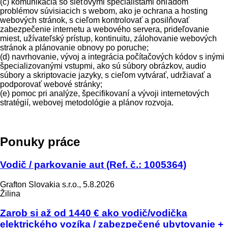
(c) komunikácia so sieťovými špecialistami ohľadom
problémov súvisiacich s webom, ako je ochrana a hosting
webových stránok, s cieľom kontrolovať a posilňovať
zabezpečenie internetu a webového servera, prideľovanie
miest, užívateľský prístup, kontinuitu, zálohovanie webových
stránok a plánovanie obnovy po poruche;
(d) navrhovanie, vývoj a integrácia počítačových kódov s inými
špecializovanými vstupmi, ako sú súbory obrázkov, audio
súbory a skriptovacie jazyky, s cieľom vytvárať, udržiavať a
podporovať webové stránky;
(e) pomoc pri analýze, špecifikovaní a vývoji internetových
stratégií, webovej metodológie a plánov rozvoja.
Ponuky práce
Vodič / parkovanie aut (Ref. č.: 1005364)
Grafton Slovakia s.r.o., 5.8.2026
Žilina
Zarob si až od 1440 € ako vodič/vodička
elektrického vozíka / zabezpečené ubytovanie +