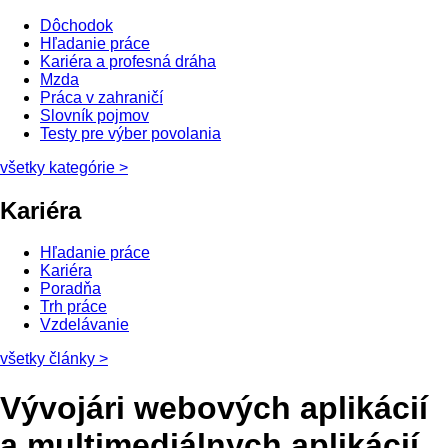
Dôchodok
Hľadanie práce
Kariéra a profesná dráha
Mzda
Práca v zahraničí
Slovník pojmov
Testy pre výber povolania
všetky kategórie
>
Kariéra
Hľadanie práce
Kariéra
Poradňa
Trh práce
Vzdelávanie
všetky články
>
Vývojári webových aplikácií
a multimediálnych aplikácií