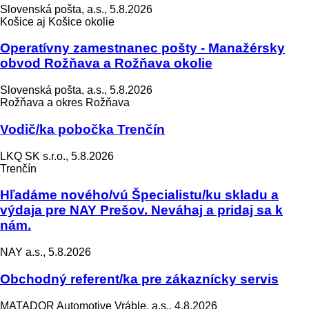
Slovenská pošta, a.s., 5.8.2026
Košice aj Košice okolie
Operatívny zamestnanec pošty - Manažérsky
obvod Rožňava a Rožňava okolie
Slovenská pošta, a.s., 5.8.2026
Rožňava a okres Rožňava
Vodič/ka pobočka Trenčín
LKQ SK s.r.o., 5.8.2026
Trenčín
Hľadáme nového/vú Špecialistu/ku skladu a
výdaja pre NAY Prešov. Neváhaj a pridaj sa k
nám.
NAY a.s., 5.8.2026
Obchodný referent/ka pre zákaznícky servis
MATADOR Automotive Vráble, a.s., 4.8.2026