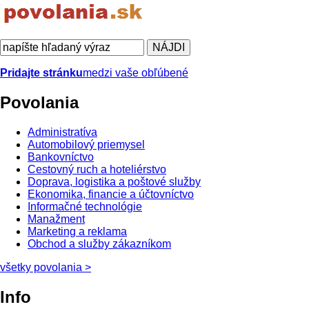
Pridajte stránku
medzi vaše obľúbené
Povolania
Administratíva
Automobilový priemysel
Bankovníctvo
Cestovný ruch a hoteliérstvo
Doprava, logistika a poštové služby
Ekonomika, financie a účtovníctvo
Informačné technológie
Manažment
Marketing a reklama
Obchod a služby zákazníkom
všetky povolania
>
Info