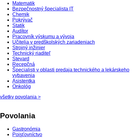
Matematik
Bezpečnostný špecialista IT
Chemik
Pokrývač
Statik
Audítor
Pracovník výskumu a vývoja
Učitelia v predškolských zariadeniach
Strojný inžinier
Technický riaditeľ
Stevard
Recepčná
Špecialisti v oblasti predaja technického a lekárskeho
vybavenia
Asistentka
Onkológ
všetky povolania >
Povolania
Gastronómia
Poisťovníctvo