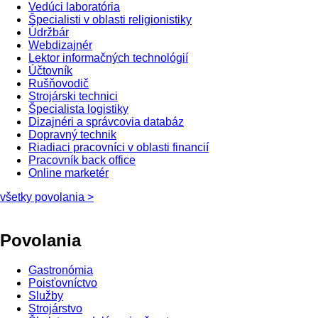
Vedúci laboratória
Špecialisti v oblasti religionistiky
Údržbár
Webdizajnér
Lektor informačných technológií
Účtovník
Rušňovodič
Strojárski technici
Špecialista logistiky
Dizajnéri a správcovia databáz
Dopravný technik
Riadiaci pracovníci v oblasti financií
Pracovník back office
Online marketér
všetky povolania >
Povolania
Gastronómia
Poisťovníctvo
Služby
Strojárstvo