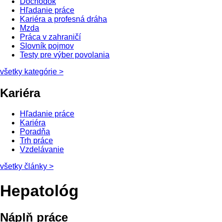
Dôchodok
Hľadanie práce
Kariéra a profesná dráha
Mzda
Práca v zahraničí
Slovník pojmov
Testy pre výber povolania
všetky kategórie
>
Kariéra
Hľadanie práce
Kariéra
Poradňa
Trh práce
Vzdelávanie
všetky články
>
Hepatológ
Náplň práce