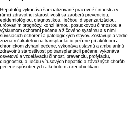
Hepatológ vykonáva špecializované pracovné činnosti a v
rámci zdravotnej starostlivosti sa zaoberá prevenciou,
epidemiológiou, diagnostikou, liečbou, dispenzarizáciou,
určovaním prognózy, konziliárnou, posudkovou činnosťou a
výskumom ochorení pečene a žlčového systému a s nimi
súvisiacich ochorení a patologických stavov. Zostavuje a vedie
zoznam čakateľov na transplantáciu pečene pri akútnom a
chronickom zlyhaní pečene, vykonáva ústavnú a ambulantnú
zdravotnú starostlivosť po transplantácii pečene, vykonáva
osvetovú a vzdelávaciu činnosť, prevenciu, profylaxiu,
diagnostiku a liečbu vírusových hepatitíd a závažných chorôb
pečene spôsobených alkoholom a xenobiotikami.