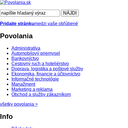
Pridajte stránku
medzi vaše obľúbené
Povolania
Administratíva
Automobilový priemysel
Bankovníctvo
Cestovný ruch a hoteliérstvo
Doprava, logistika a poštové služby
Ekonomika, financie a účtovníctvo
Informačné technológie
Manažment
Marketing a reklama
Obchod a služby zákazníkom
všetky povolania
>
Info