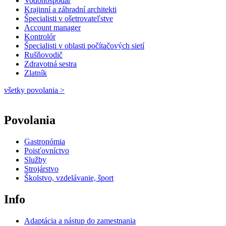
Vodohospodár
Krajinní a záhradní architekti
Špecialisti v ošetrovateľstve
Account manager
Kontrolór
Špecialisti v oblasti počítačových sietí
Rušňovodič
Zdravotná sestra
Zlatník
všetky povolania >
Povolania
Gastronómia
Poisťovníctvo
Služby
Strojárstvo
Školstvo, vzdelávanie, šport
Info
Adaptácia a nástup do zamestnania