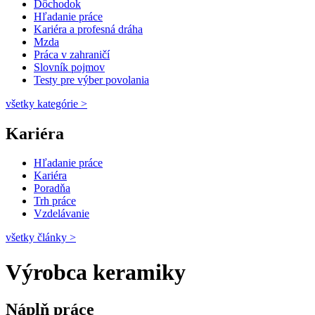
Dôchodok
Hľadanie práce
Kariéra a profesná dráha
Mzda
Práca v zahraničí
Slovník pojmov
Testy pre výber povolania
všetky kategórie
>
Kariéra
Hľadanie práce
Kariéra
Poradňa
Trh práce
Vzdelávanie
všetky články
>
Výrobca keramiky
Náplň práce