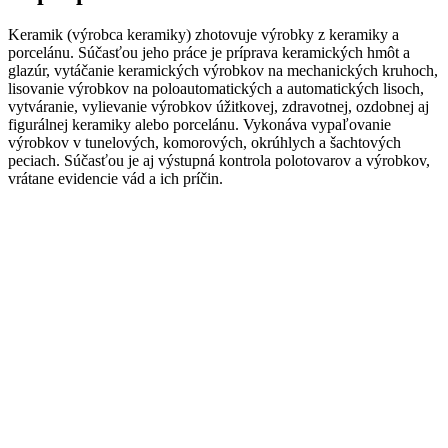
Keramik
(výrobca keramiky)
zhotovuje
výrobky
z
keramiky
a
porcelánu
.
Súčasťou
jeho
práce
je
príprava
keramických
hmôt
a
glazúr
,
vytáčanie
keramických
výrobkov
na
mechanických
kruhoch
,
lisovanie
výrobkov
na
poloautomatických
a
automatických
lisoch
,
vytváranie
,
vylievanie
výrobkov
úžitkovej
,
zdravotnej
,
ozdobnej
aj
figurálnej
keramiky
alebo
porcelánu
.
Vykonáva
vypaľovanie
výrobkov
v
tunelových
,
komorových
,
okrúhlych
a
šachtových
peciach
.
Súčasťou je aj
výstupná kontrola
polotovarov
a
výrobkov
,
vrátane evidencie
vád
a
ich
príčin
.