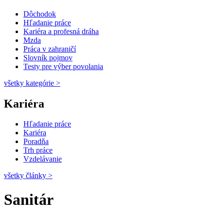
Dôchodok
Hľadanie práce
Kariéra a profesná dráha
Mzda
Práca v zahraničí
Slovník pojmov
Testy pre výber povolania
všetky kategórie
>
Kariéra
Hľadanie práce
Kariéra
Poradňa
Trh práce
Vzdelávanie
všetky články
>
Sanitár