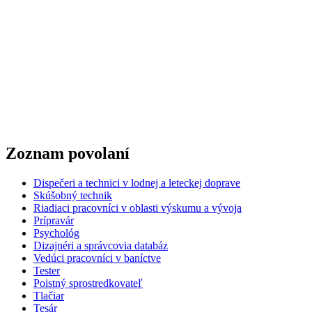
Zoznam povolaní
Dispečeri a technici v lodnej a leteckej doprave
Skúšobný technik
Riadiaci pracovníci v oblasti výskumu a vývoja
Prípravár
Psychológ
Dizajnéri a správcovia databáz
Vedúci pracovníci v baníctve
Tester
Poistný sprostredkovateľ
Tlačiar
Tesár