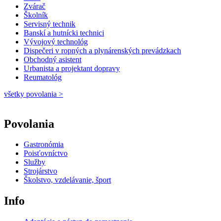
Zvárač
Školník
Servisný technik
Banskí a hutnícki technici
Vývojový technológ
Dispečeri v ropných a plynárenských prevádzkach
Obchodný asistent
Urbanista a projektant dopravy
Reumatológ
všetky povolania >
Povolania
Gastronómia
Poisťovníctvo
Služby
Strojárstvo
Školstvo, vzdelávanie, šport
Info