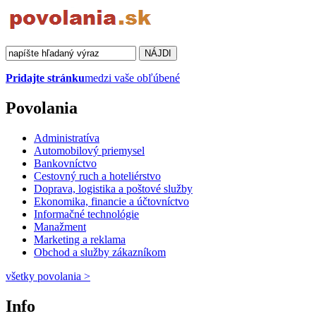
Pridajte stránku
medzi vaše obľúbené
Povolania
Administratíva
Automobilový priemysel
Bankovníctvo
Cestovný ruch a hoteliérstvo
Doprava, logistika a poštové služby
Ekonomika, financie a účtovníctvo
Informačné technológie
Manažment
Marketing a reklama
Obchod a služby zákazníkom
všetky povolania
>
Info