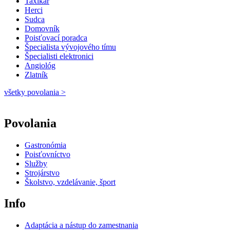
Taxikár
Herci
Sudca
Domovník
Poisťovací poradca
Špecialista vývojového tímu
Špecialisti elektronici
Angiológ
Zlatník
všetky povolania >
Povolania
Gastronómia
Poisťovníctvo
Služby
Strojárstvo
Školstvo, vzdelávanie, šport
Info
Adaptácia a nástup do zamestnania