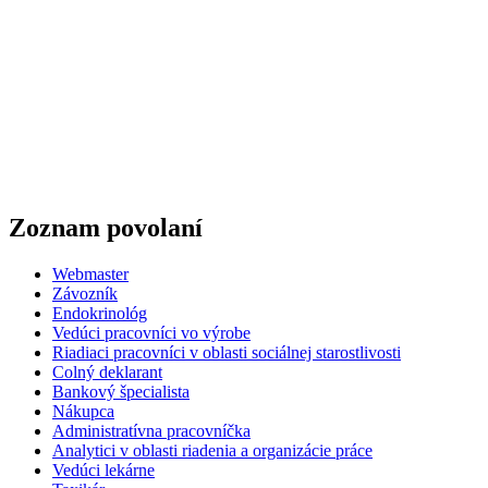
Zoznam povolaní
Webmaster
Závozník
Endokrinológ
Vedúci pracovníci vo výrobe
Riadiaci pracovníci v oblasti sociálnej starostlivosti
Colný deklarant
Bankový špecialista
Nákupca
Administratívna pracovníčka
Analytici v oblasti riadenia a organizácie práce
Vedúci lekárne