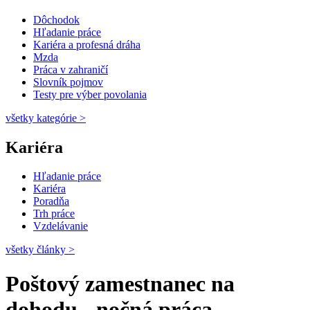
Dôchodok
Hľadanie práce
Kariéra a profesná dráha
Mzda
Práca v zahraničí
Slovník pojmov
Testy pre výber povolania
všetky kategórie
>
Kariéra
Hľadanie práce
Kariéra
Poradňa
Trh práce
Vzdelávanie
všetky články
>
Poštový zamestnanec na
dohodu - nočná práca