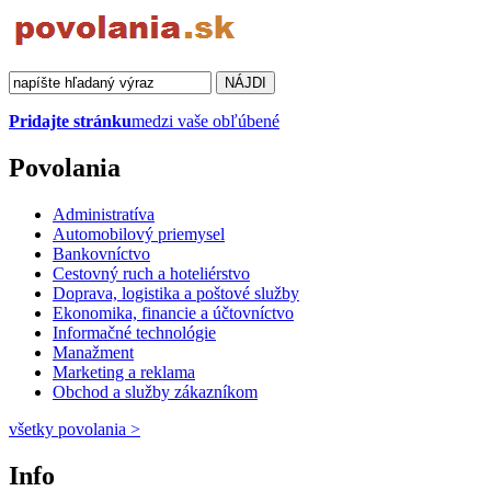
Pridajte stránku
medzi vaše obľúbené
Povolania
Administratíva
Automobilový priemysel
Bankovníctvo
Cestovný ruch a hoteliérstvo
Doprava, logistika a poštové služby
Ekonomika, financie a účtovníctvo
Informačné technológie
Manažment
Marketing a reklama
Obchod a služby zákazníkom
všetky povolania
>
Info