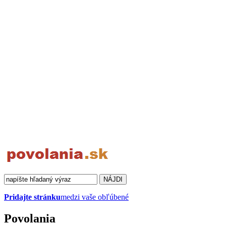
Pridajte stránku
medzi vaše obľúbené
Povolania