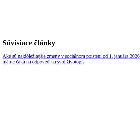
Súvisiace články
Aké sú najdôležitejšie zmeny v sociálnom poistení od 1. januára 2026
márne čaká na odpoveď na svoj životopis