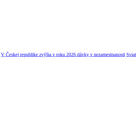
V Českej republike zvýšia v roku 2026 dávky v nezamestnanosti
Svia