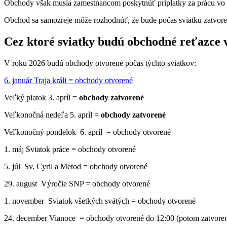
Obchody však musia zamestnancom poskytnúť príplatky za prácu vo s
Obchod sa samozreje môže rozhodnúť, že bude počas sviatku zatvorený
Cez ktoré sviatky budú obchodné reťazce 
V roku 2026 budú obchody otvorené počas týchto sviatkov:
6. január Traja králi = obchody otvorené
Veľký piatok 3. apríl =
obchody zatvorené
Veľkonočná nedeľa 5. apríl =
obchody zatvorené
Veľkonočný pondelok 6. apríl = obchody otvorené
1. máj Sviatok práce = obchody otvorené
5. júl Sv. Cyril a Metod = obchody otvorené
29. august Výročie SNP = obchody otvorené
1. november Sviatok všetkých svätých = obchody otvorené
24. december Vianoce = obchody otvorené do 12:00 (potom zatvore