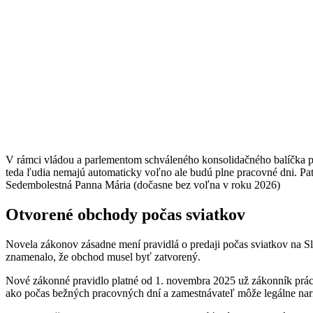
V rámci vládou a parlementom schváleného konsolidačného balíčka pr
teda ľudia nemajú automaticky voľno ale budú plne pracovné dni. Pa
Sedembolestná Panna Mária (dočasne bez voľna v roku 2026)
Otvorené obchody počas sviatkov
Novela zákonov zásadne mení pravidlá o predaji počas sviatkov na Slo
znamenalo, že obchod musel byť zatvorený.
Nové zákonné pravidlo platné od 1. novembra 2025 už zákonník prác
ako počas bežných pracovných dní a zamestnávateľ môže legálne nari