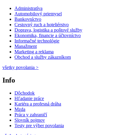
Administratíva
Automobilový priemysel
Bankovníctvo
Cestovný ruch a hoteliérstvo
Doprava, logistika a poštové služby
Ekonomika, financie a účtovníctvo
Informačné technológie
Manažment
Marketing a reklama
Obchod a služby zákazníkom
všetky povolania
>
Info
Dôchodok
Hľadanie práce
Kariéra a profesná dráha
Mzda
Práca v zahraničí
Slovník pojmov
Testy pre výber povolania