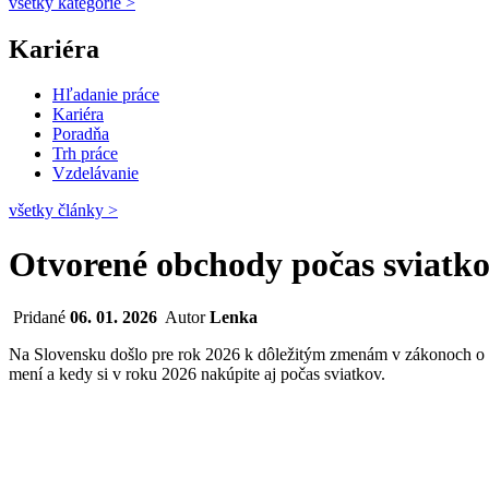
všetky kategórie
>
Kariéra
Hľadanie práce
Kariéra
Poradňa
Trh práce
Vzdelávanie
všetky články
>
Otvorené obchody počas sviatk
Pridané
06. 01. 2026
Autor
Lenka
Na Slovensku došlo pre rok 2026 k dôležitým zmenám v zákonoch o svi
mení a kedy si v roku 2026 nakúpite aj počas sviatkov.