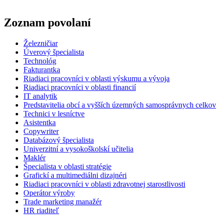
Zoznam povolaní
Železničiar
Úverový špecialista
Technológ
Fakturantka
Riadiaci pracovníci v oblasti výskumu a vývoja
Riadiaci pracovníci v oblasti financií
IT analytik
Predstavitelia obcí a vyšších územných samosprávnych celkov
Technici v lesníctve
Asistentka
Copywriter
Databázový špecialista
Univerzitní a vysokoškolskí učitelia
Maklér
Špecialista v oblasti stratégie
Grafickí a multimediálni dizajnéri
Riadiaci pracovníci v oblasti zdravotnej starostlivosti
Operátor výroby
Trade marketing manažér
HR riaditeľ