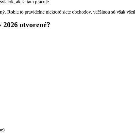
viatok, ak sa tam pracuje.
. Robia to pravidelne niektoré siete obchodov, vačšinou sú však všet
v 2026 otvorené?
né)