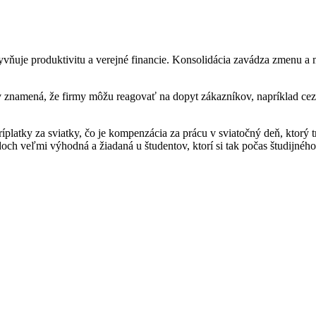
yvňuje produktivitu a verejné financie. Konsolidácia zavádza zmenu a
 znamená, že firmy môžu reagovať na dopyt zákazníkov, napríklad cez
atky za sviatky, čo je kompenzácia za prácu v sviatočný deň, ktorý trá
och veľmi výhodná a žiadaná u študentov, ktorí si tak počas študijného