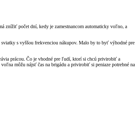
 má znížiť počet dní, kedy je zamestnancom automaticky voľno, a
 sviatky s vyššou frekvenciou nákupov. Malo by to byť výhodné pre
via prácou. Čo je vhodné pre ľudí, ktorí si chcú privirobiť a
 voľna môžu nájsť čas na brigádu a privirobiť si peniaze potrebné na