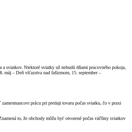
a a sviatkov. Niektoré sviatky už nebudú dňami pracovného pokoja,
 8. máj – Deň víťazstva nad fašizmom, 15. september –
zamestnancovi prácu pri predaji tovaru počas sviatku, čo v praxi
 Znamená to, že obchody môžu byť otvorené počas väčšiny sviatkov