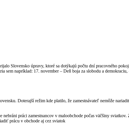
ijalo Slovensko úpravy, ktoré sa dotýkajú počtu dní pracovného pokoj
tria sem napríklad: 17. november – Deň boja za slobodu a demokraciu,
vensku. Doterajší režim kde platilo, že zamestnávateľ nemôže nariadiť 
e nebráni práci zamestnancov v maloobchode počas väčšiny sviatkov.
adiť prácu v obchode aj cez sviatok