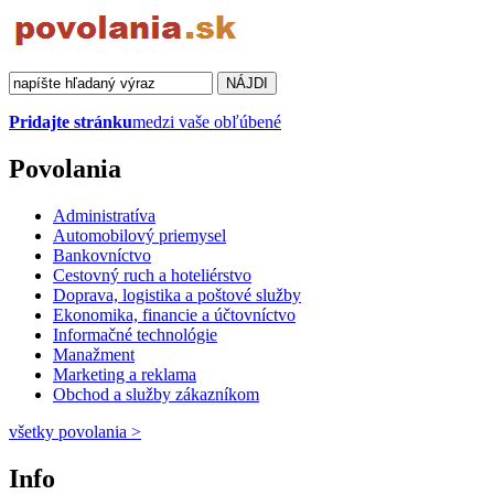
Pridajte stránku
medzi vaše obľúbené
Povolania
Administratíva
Automobilový priemysel
Bankovníctvo
Cestovný ruch a hoteliérstvo
Doprava, logistika a poštové služby
Ekonomika, financie a účtovníctvo
Informačné technológie
Manažment
Marketing a reklama
Obchod a služby zákazníkom
všetky povolania
>
Info