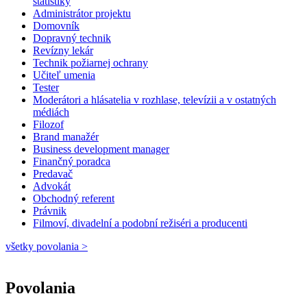
štatistiky
Administrátor projektu
Domovník
Dopravný technik
Revízny lekár
Technik požiarnej ochrany
Učiteľ umenia
Tester
Moderátori a hlásatelia v rozhlase, televízii a v ostatných
médiách
Filozof
Brand manažér
Business development manager
Finančný poradca
Predavač
Advokát
Obchodný referent
Právnik
Filmoví, divadelní a podobní režiséri a producenti
všetky povolania >
Povolania