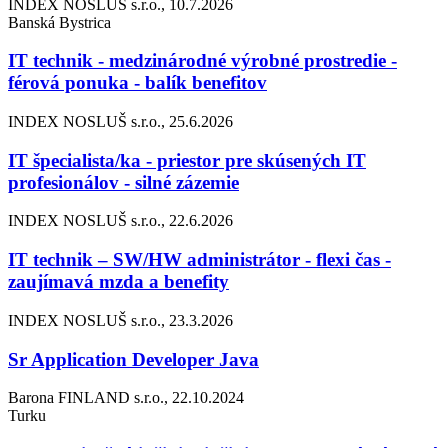
INDEX NOSLUŠ s.r.o., 10.7.2026
Banská Bystrica
IT technik - medzinárodné výrobné prostredie -
férová ponuka - balík benefitov
INDEX NOSLUŠ s.r.o., 25.6.2026
IT špecialista/ka - priestor pre skúsených IT
profesionálov - silné zázemie
INDEX NOSLUŠ s.r.o., 22.6.2026
IT technik – SW/HW administrátor - flexi čas -
zaujímavá mzda a benefity
INDEX NOSLUŠ s.r.o., 23.3.2026
Sr Application Developer Java
Barona FINLAND s.r.o., 22.10.2024
Turku