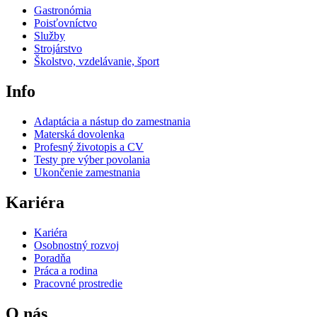
Gastronómia
Poisťovníctvo
Služby
Strojárstvo
Školstvo, vzdelávanie, šport
Info
Adaptácia a nástup do zamestnania
Materská dovolenka
Profesný životopis a CV
Testy pre výber povolania
Ukončenie zamestnania
Kariéra
Kariéra
Osobnostný rozvoj
Poradňa
Práca a rodina
Pracovné prostredie
O nás