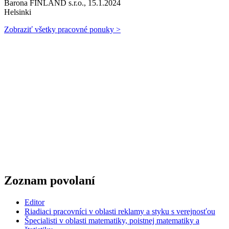
Barona FINLAND s.r.o., 15.1.2024
Helsinki
Zobraziť všetky pracovné ponuky >
Zoznam povolaní
Editor
Riadiaci pracovníci v oblasti reklamy a styku s verejnosťou
Špecialisti v oblasti matematiky, poistnej matematiky a