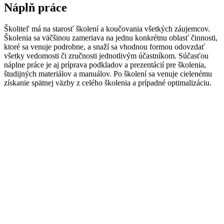
Náplň práce
Š
koliteľ
má
na
starosť
školení
a
koučovania
všetkých
záujemcov
.
Školenia
sa väčšinou
zameriava
na
jednu konkrétnu
oblasť
činnosti
,
ktoré
sa
venuje
podrobne
,
a
snaží sa
vhodnou
formou
odovzdať
všetky
vedomosti
či
zručnosti
jednotlivým
účastníkom
.
Súčasťou
náplne
práce
je
aj
príprava podkladov
a
prezentácií
pre školenia,
študijných
materiálov
a
manuálov
.
Po
školení sa
venuje
cielenému
získanie spätnej
väzby
z celého
školenia a
prípadné
optimalizáciu
.