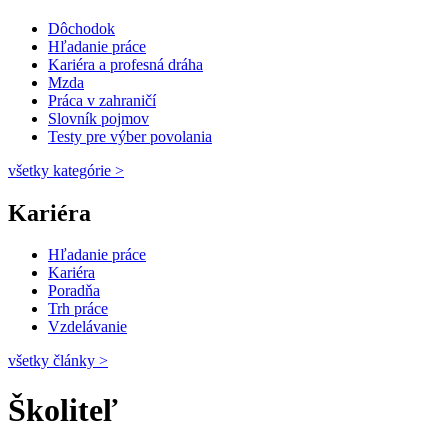
Dôchodok
Hľadanie práce
Kariéra a profesná dráha
Mzda
Práca v zahraničí
Slovník pojmov
Testy pre výber povolania
všetky kategórie
>
Kariéra
Hľadanie práce
Kariéra
Poradňa
Trh práce
Vzdelávanie
všetky články
>
Školiteľ