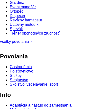
Gazdiná
Event manažér
Ortopéd
Dispečér
Revízny farmaceut
Účtovný metodík
Spevák
Tréner obchodných zručností
všetky povolania >
Povolania
Gastronómia
Poisťovníctvo
Služby
Strojárstvo
Školstvo, vzdelávanie, šport
Info
Adaptácia a nástup do zamestnania