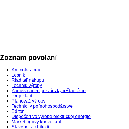
Zoznam povolaní
Animoterapeut
Lesník
Riaditeľ nákupu
Technik výroby
Zamestnanec prevádzky reštaurácie
Projektanti
Plánovač výroby
Technici v poľnohospodárstve
Editor
Dispečeri vo výrobe elektrickej energie
Marketingový konzultant
Stavební architekti