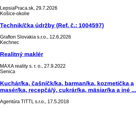
LepsiaPraca.sk, 29.7.2026
Košice-okolie
Technik/čka údržby (Ref. č.: 1004597)
Grafton Slovakia s.r.o., 12.6.2026
Kechnec
Realitný maklér
MAXA reality s. r. o., 27.9.2022
Senica
Kuchár/ka, čašníčk/ka, barman/ka, kozmetička a
masér/ka, recepčá/ý, cukrár/ka, mäsiar/ka a iné ...
Agentúra TITTL s.r.o., 17.5.2018