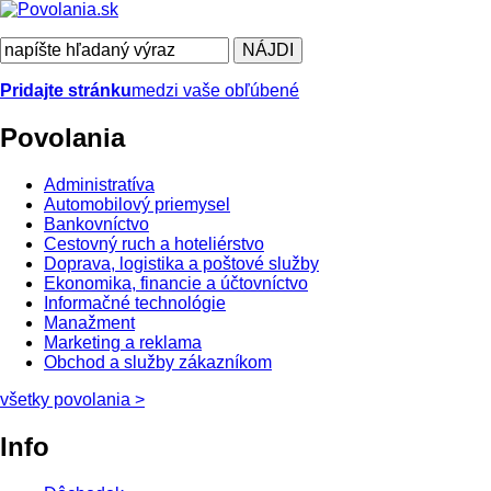
Pridajte stránku
medzi vaše obľúbené
Povolania
Administratíva
Automobilový priemysel
Bankovníctvo
Cestovný ruch a hoteliérstvo
Doprava, logistika a poštové služby
Ekonomika, financie a účtovníctvo
Informačné technológie
Manažment
Marketing a reklama
Obchod a služby zákazníkom
všetky povolania
>
Info