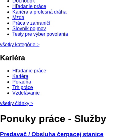
Dôchodok
Hľadanie práce
Kariéra a profesná dráha
Mzda
Práca v zahraničí
Slovník pojmov
Testy pre výber povolania
všetky kategórie
>
Kariéra
Hľadanie práce
Kariéra
Poradňa
Trh práce
Vzdelávanie
všetky články
>
Ponuky práce - Služby
Predavač / Obsluha čerpacej stanice