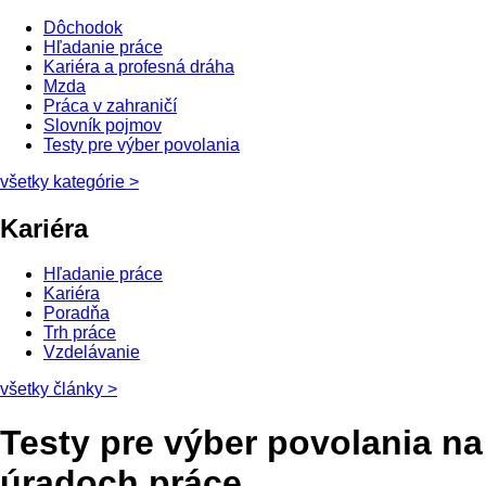
Dôchodok
Hľadanie práce
Kariéra a profesná dráha
Mzda
Práca v zahraničí
Slovník pojmov
Testy pre výber povolania
všetky kategórie
>
Kariéra
Hľadanie práce
Kariéra
Poradňa
Trh práce
Vzdelávanie
všetky články
>
Testy pre výber povolania na
úradoch práce