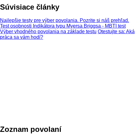
Súvisiace články
Najlepšie testy pre výber povolania. Pozrite si náš prehľad.
Test osobnosti Indikátora typu Myersa Briggsa - MBTI test
Výber vhodného povolania na základe testu
Otestujte sa: Aká
práca sa vám hodí?
Zoznam povolaní