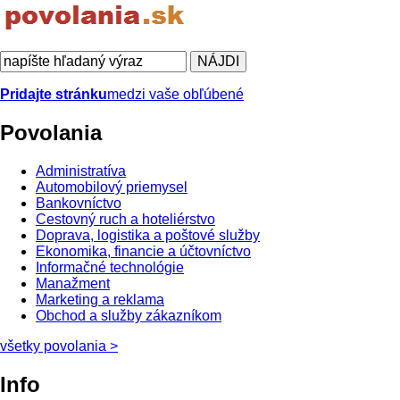
Pridajte stránku
medzi vaše obľúbené
Povolania
Administratíva
Automobilový priemysel
Bankovníctvo
Cestovný ruch a hoteliérstvo
Doprava, logistika a poštové služby
Ekonomika, financie a účtovníctvo
Informačné technológie
Manažment
Marketing a reklama
Obchod a služby zákazníkom
všetky povolania
>
Info