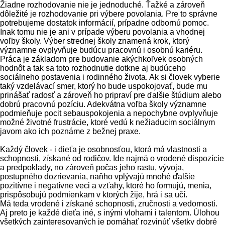
Žiadne rozhodovanie nie je jednoduché. Ťažké a zároveň
dôležité je rozhodovanie pri výbere povolania. Pre to správne
potrebujeme dostatok informácií, prípadne odbornú pomoc.
Inak tomu nie je ani v prípade výberu povolania a vhodnej
voľby školy. Výber strednej školy znamená krok, ktorý
významne ovplyvňuje budúcu pracovnú i osobnú kariéru.
Práca je základom pre budovanie akýchkoľvek osobných
hodnôt a tak sa toto rozhodnutie dotkne aj budúceho
sociálneho postavenia i rodinného života. Ak si človek vyberie
taký vzdelávací smer, ktorý ho bude uspokojovať, bude mu
prinášať radosť a zároveň ho pripraví pre ďalšie štúdium alebo
dobrú pracovnú pozíciu. Adekvátna voľba školy významne
podmieňuje pocit sebauspokojenia a nepochybne ovplyvňuje
možné životné frustrácie, ktoré vedú k nežiaducim sociálnym
javom ako ich poznáme z bežnej praxe.
Každý človek - i dieťa je osobnosťou, ktorá má vlastnosti a
schopnosti, získané od rodičov. Ide najmä o vrodené dispozície
a predpoklady, no zároveň počas jeho rastu, vývoja,
postupného dozrievania, naňho vplývajú mnohé ďalšie
pozitívne i negatívne veci a vzťahy, ktoré ho formujú, menia,
prispôsobujú podmienkam v ktorých žije, hrá i sa učí.
Má teda vrodené i získané schopnosti, zručnosti a vedomosti.
Aj preto je každé dieťa iné, s inými vlohami i talentom. Úlohou
všetkých zainteresovaných je pomáhať rozvinúť všetky dobré