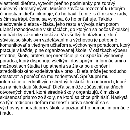
vlastnosti dieťaťa, vytvoriť preňho podmienky pre zdravý
duševný i telesný vývin. Musíme zavčasu rozoznať ku ktorým
činnostiam dieťa inklinuje, čo ho baví, čo nie, s čím si vie rady,
s čím sa trápi, čomu sa vyhýba, čo ho priťahuje. Takéto
sledovanie dieťaťa - žiaka, jeho rastu a vývoja nám potom
uľahčí rozhodovanie v situáciách, do ktorých sa počas školskej
dochádzky zákonite dostáva. Vo všetkých otázkach, ktoré
súvisia so školským vzdelávaním a výchovou je potrebné
komunikovať s triednym učiteľom a výchovným poradcom, ktorý
pracuje v každej plne organizovanej škole. V otázkach výberu
strednej školy, profesijnej orientácie je k dispozícií výchovný
poradca, ktorý disponuje všetkými dostupnými informáciami o
možnostiach štúdia i uplatnenia sa žiaka po ukončení
stredoškolského vzdelávania v praxi. Dieťa môže jednoducho
otestovať a pomôcť sa mu zorientovať. Sprístupni mu
informácie o jednotlivých stredných školách a odboroch, ktoré
sa na nich dajú študovať. Dieťa sa môže zúčastniť na dňoch
otvorených dverí, ktoré stredné školy organizujú, čím získa
skúsenosť priamo zo školy, na ktorú sa chce prihlásiť. Naskytá
sa tým rodičom i deťom možnosť i právo stretnúť sa s
výchovným poradcom v škole a požiadať ho pomoc, informácie
i radu.