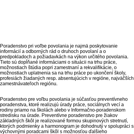
Poradenstvo pri voľbe povolania je najmä poskytovanie
informácií a odborných rád o druhoch povolaní a o
predpokladoch a požiadavkách na výkon určitého povolania.
Tieto sú dopĺňané informáciami o situácii na trhu práce,
možnostiach štúdia popri zamestnaní a rekvalifikácie, o
možnostiach uplatnenia sa na trhu práce po ukončení školy,
profesiách žiadaných resp. absentujúcich v regióne, najväčších
zamestnávateľoch regiónu.
Poradenstvo pre voľbu povolania je súčasťou preventívneho
poradenstva, ktoré realizujú úrady práce, sociálnych vecí a
rodiny priamo na školách alebo v Informačno-poradenskom
stredisku na úrade. Preventívne poradenstvo pre žiakov
základných škôl je realizované formou skupinových stretnutí,
ktorých podmienky a harmonogram je dohodnutý v spolupráci s
výchovnými poradcami škôl s možnosťou ďalšieho