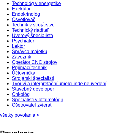
Technológ v energetike
Exekútor
Endokrinológ
Osvetlovač
Technik v strojárstve
Technický riaditeľ
Úverový špecialista
Psychiater
Lektor
Správca majetku
Závozník
Operátor CNC strojov
Prijímací technik
Účtovníčka
Strojárski špecialisti
Tvoriví a interpretační umelci inde neuvedení
Stavebný developer
Onkológ
Špecialisti v oftalmológii
Ošetrovateľ zvierat
všetky povolania >