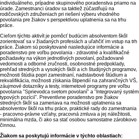
individuálneho, prípadne skupinového poradenstva priamo na
úrade. Zamestnanci úradov sa taktiež zúčastňujú na
rodičovských združeniach pri riešení výberu vhodného
povolania pre žiakov s perspektívou uplatnenia sa na trhu
práce.
Cieľom týchto aktivít je pomôcť budúcim absolventom škôl
zorientovať sa v žiadaných profesiách a uľahčiť im vstup na trh
práce. Žiakom sú poskytované nasledujúce informácie a
poradenstvo pre voľbu povolania - zdravotné a kvalifikačné
požiadavky na výkon jednotlivých povolaní, požadované
vedomosti a odborné zručnosti, osobnostné predpoklady,
prehľad stredných a vysokých škôl a ich študijných programov,
možnosti štúdia popri zamestnaní, nadstavbové štúdium a
rekvalifikácia, možnosti získania štipendií na zahraničných VŠ,
záujmové dotazníky a testy, internetové programy pre voľbu
povolania "Sprievodca svetom povolaní" a "Integrovaný systém
typových pozícií". Preventívne poradenstvo pre žiakov
stredných škôl sa zameriava na možnosti uplatnenia sa
absolventov škôl na trhu práce, praktické rady do zamestnania
- pracovno-právne vzťahy, pracovná zmluva a jej náležitosti,
minimálna mzda, či ako sa stať osobou samostatne zárobkovo
činnou.
Žiakom sa poskytujú informácie v týchto oblastiach: