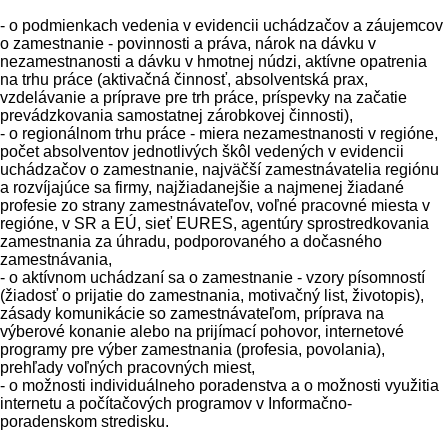
- o podmienkach vedenia v evidencii uchádzačov a záujemcov
o zamestnanie - povinnosti a práva, nárok na dávku v
nezamestnanosti a dávku v hmotnej núdzi, aktívne opatrenia
na trhu práce (aktivačná činnosť, absolventská prax,
vzdelávanie a príprave pre trh práce, príspevky na začatie
prevádzkovania samostatnej zárobkovej činnosti),
- o regionálnom trhu práce - miera nezamestnanosti v regióne,
počet absolventov jednotlivých škôl vedených v evidencii
uchádzačov o zamestnanie, najväčší zamestnávatelia regiónu
a rozvíjajúce sa firmy, najžiadanejšie a najmenej žiadané
profesie zo strany zamestnávateľov, voľné pracovné miesta v
regióne, v SR a EÚ, sieť EURES, agentúry sprostredkovania
zamestnania za úhradu, podporovaného a dočasného
zamestnávania,
- o aktívnom uchádzaní sa o zamestnanie - vzory písomností
(žiadosť o prijatie do zamestnania, motivačný list, životopis),
zásady komunikácie so zamestnávateľom, príprava na
výberové konanie alebo na prijímací pohovor, internetové
programy pre výber zamestnania (profesia, povolania),
prehľady voľných pracovných miest,
- o možnosti individuálneho poradenstva a o možnosti využitia
internetu a počítačových programov v Informačno-
poradenskom stredisku.